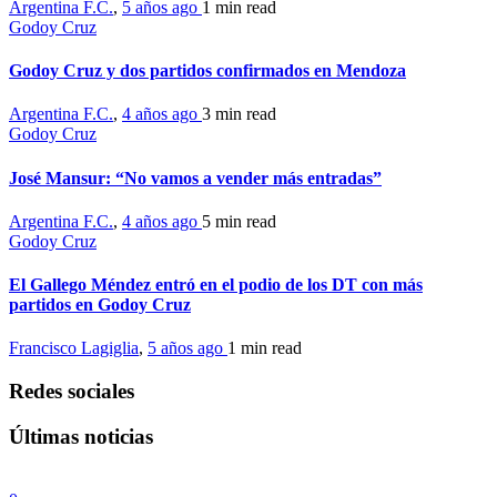
Argentina F.C.
,
5 años ago
1 min
read
Godoy Cruz
Godoy Cruz y dos partidos confirmados en Mendoza
Argentina F.C.
,
4 años ago
3 min
read
Godoy Cruz
José Mansur: “No vamos a vender más entradas”
Argentina F.C.
,
4 años ago
5 min
read
Godoy Cruz
El Gallego Méndez entró en el podio de los DT con más
partidos en Godoy Cruz
Francisco Lagiglia
,
5 años ago
1 min
read
Redes sociales
Últimas noticias