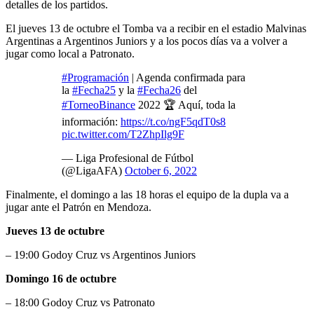
detalles de los partidos.
El jueves 13 de octubre el Tomba va a recibir en el estadio Malvinas
Argentinas a Argentinos Juniors y a los pocos días va a volver a
jugar como local a Patronato.
#Programación
| Agenda confirmada para
la
#Fecha25
y la
#Fecha26
del
#TorneoBinance
2022 🏆 Aquí, toda la
información:
https://t.co/ngF5qdT0s8
pic.twitter.com/T2ZhpIlg9F
— Liga Profesional de Fútbol
(@LigaAFA)
October 6, 2022
Finalmente, el domingo a las 18 horas el equipo de la dupla va a
jugar ante el Patrón en Mendoza.
Jueves 13 de octubre
– 19:00 Godoy Cruz vs Argentinos Juniors
Domingo 16 de octubre
– 18:00 Godoy Cruz vs Patronato