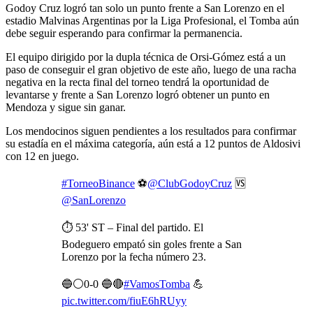
Godoy Cruz logró tan solo un punto frente a San Lorenzo en el
estadio Malvinas Argentinas por la Liga Profesional, el Tomba aún
debe seguir esperando para confirmar la permanencia.
El equipo dirigido por la dupla técnica de Orsi-Gómez está a un
paso de conseguir el gran objetivo de este año, luego de una racha
negativa en la recta final del torneo tendrá la oportunidad de
levantarse y frente a San Lorenzo logró obtener un punto en
Mendoza y sigue sin ganar.
Los mendocinos siguen pendientes a los resultados para confirmar
su estadía en el máxima categoría, aún está a 12 puntos de Aldosivi
con 12 en juego.
#TorneoBinance
⚽
@ClubGodoyCruz
🆚
@SanLorenzo
⏱ 53' ST – Final del partido. El
Bodeguero empató sin goles frente a San
Lorenzo por la fecha número 23.
🔵⚪0-0 🔵🔴
#VamosTomba
💪
pic.twitter.com/fiuE6hRUyy