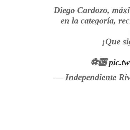
Diego Cardozo, máxim
en la categoría, re
¡Que si
⚽🔟
pic.t
— Independiente Riv