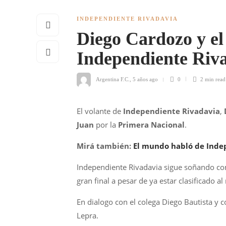
INDEPENDIENTE RIVADAVIA
Diego Cardozo y el
Independiente Riv
Argentina F.C.
,
5 años ago
0
2 min
read
El volante de
Independiente Rivadavia
,
Juan
por la
Primera Nacional
.
Mirá también:
El mundo habló de Indep
Independiente Rivadavia sigue soñando con 
gran final a pesar de ya estar clasificado a
En dialogo con el colega Diego Bautista y 
Lepra.