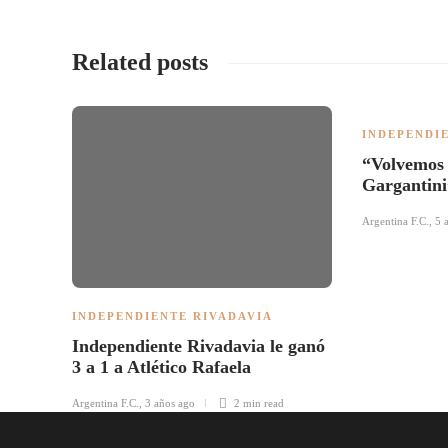
Related posts
INDEPENDI
“Volvemos a
Gargantini
Argentina F.C.
,
5 
INDEPENDIENTE RIVADAVIA
Independiente Rivadavia le ganó
3 a 1 a Atlético Rafaela
Argentina F.C.
,
3 años ago
2 min
read