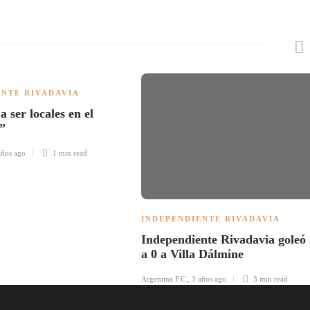
ENTE RIVADAVIA
 ser locales en el
”
años ago
1 min
read
INDEPENDIENTE RIVADAVIA
Independiente Rivadavia goleó 
a 0 a Villa Dálmine
Argentina F.C.
,
3 años ago
3 min
read