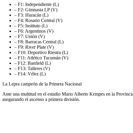
– F1: Independiente (L)
– F2: Gimnasia LP (V)
– F3: Huracán (L)
– F4: Rosario Central (V)
– F5: Instituto (L)
– F6: Argentinos (V)
– F7: Unión (V)
– F8: Barracas Central (L)
– F9: River Plate (V)
– F10: Deportivo Riestra (L)
– F11: Atlético Tucumán (V)
– F12: Banfield (L)
– F13: Talleres (V)
– F14: Vélez (L)
La Lepra campeón de la Primera Nacional
Ante una multitud en el estadio Mario Alberto Kempes en la Provinc
asegurando el ascenso a primera división.