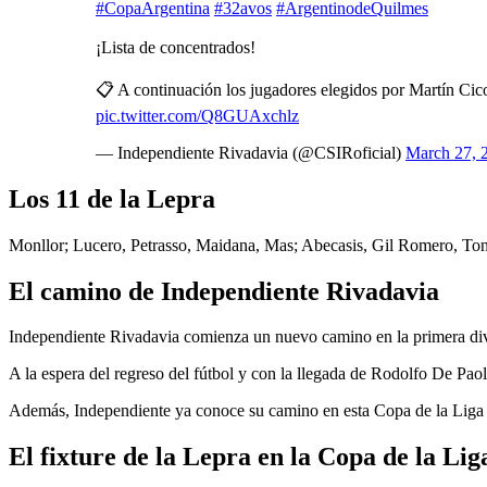
#CopaArgentina
#32avos
#ArgentinodeQuilmes
¡Lista de concentrados!
📋 A continuación los jugadores elegidos por Martín Cicot
pic.twitter.com/Q8GUAxchlz
— Independiente Rivadavia (@CSIRoficial)
March 27, 
Los 11 de la Lepra
Monllor; Lucero, Petrasso, Maidana, Mas; Abecasis, Gil Romero, Tone
El camino de Independiente Rivadavia
Independiente Rivadavia comienza un nuevo camino en la primera divi
A la espera del regreso del fútbol y con la llegada de Rodolfo De Paol
Además, Independiente ya conoce su camino en esta Copa de la Liga Pr
El fixture de la Lepra en la Copa de la Lig