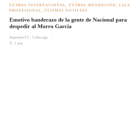
FÚTBOL INTERNACIONAL
,
FÚTBOL MENDOCINO
,
LIGA
PROFESIONAL
,
ÚLTIMAS NOTICIAS
Emotivo banderazo de la gente de Nacional para
despedir al Morro García
Argentina F.C.
,
5 años ago
1 min