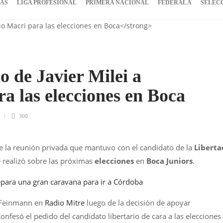
IAS
LIGA PROFESIONAL
PRIMERA NACIONAL
FEDERAL A
SELEC
o de Javier Milei a
a las elecciones en Boca
300
 de la reunión privada que mantuvo con el candidato de la
Liberta
e realizó sobre las próximas
elecciones
en
Boca Juniors
.
para una gran caravana para ir a Córdoba
o Feinmann en
Radio Mitre
luego de la decisión de apoyar
confesó el pedido del candidato libertario de cara a las elecciones