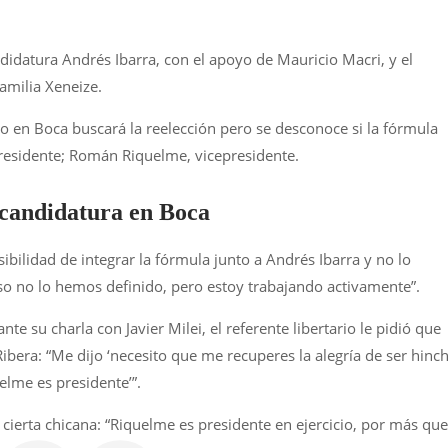
idatura Andrés Ibarra, con el apoyo de Mauricio Macri, y el
amilia Xeneize.
o en Boca buscará la reelección pero se desconoce si la fórmula
presidente; Román Riquelme, vicepresidente.
 candidatura en Boca
bilidad de integrar la fórmula junto a Andrés Ibarra y no lo
so no lo hemos definido, pero estoy trabajando activamente”.
e su charla con Javier Milei, el referente libertario le pidió que
a Ribera: “Me dijo ‘necesito que me recuperes la alegría de ser hinc
lme es presidente’”.
 cierta chicana: “Riquelme es presidente en ejercicio, por más que