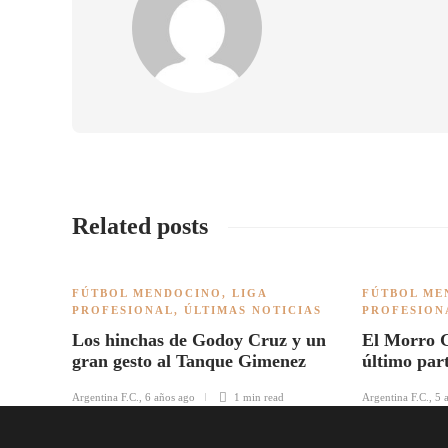
Related posts
FÚTBOL MENDOCINO
,
LIGA
FÚTBOL ME
PROFESIONAL
,
ÚLTIMAS NOTICIAS
PROFESION
Los hinchas de Godoy Cruz y un
El Morro G
gran gesto al Tanque Gimenez
último part
Argentina F.C.
,
6 años ago
1 min
read
Argentina F.C.
,
5 