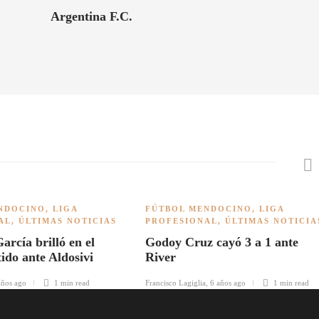
Argentina F.C.
NDOCINO
,
LIGA
FÚTBOL MENDOCINO
,
LIGA
AL
,
ÚLTIMAS NOTICIAS
PROFESIONAL
,
ÚLTIMAS NOTICIA
arcía brilló en el
Godoy Cruz cayó 3 a 1 ante
ido ante Aldosivi
River
años ago
1 min
read
Francisco Lagiglia
,
6 años ago
1 min
read