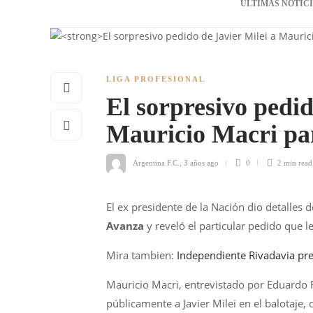
ÚLTIMAS NOTIC
LIGA PROFESIONAL
El sorpresivo pedid
Mauricio Macri par
Argentina F.C.
,
3 años ago
0
2 min
read
El ex presidente de la Nación dio detalles
Avanza
y reveló el particular pedido que l
Mira tambien:
Independiente Rivadavia pre
Mauricio Macri, entrevistado por Eduard
públicamente a Javier Milei en el balotaje, 