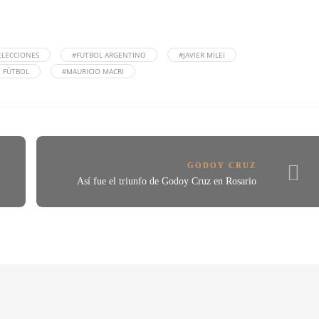
ELECCIONES
#FUTBOL ARGENTINO
#JAVIER MILEI
E FÚTBOL
#MAURICIO MACRI
GODOY CRUZ
Así fue el triunfo de Godoy Cruz en Rosario