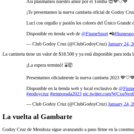
Así plasmamos nuestro amor por el Tomba 😍💙🤍💙
¡Te presentamos la nueva camiseta oficial de Godoy Cru
Lucí con orgullo y pasión los colores del Único Grande 
Disponible en tienda web de
@FiumeSport
📲
#fiumespo
— Club Godoy Cruz (@ClubGodoyCruz)
January 24, 
La camiseta tiene un valor de $18.500 y ya está disponible para toda 
¡La espera terminó! ⌛🤯
Presentamos oficialmente la nueva camiseta 2023 💙🤍
Disponible en la tienda web y local exclusivo de
@Fiume
#godoycruz
#temporada2023
pic.twitter.com/WCxuNe
— Club Godoy Cruz (@ClubGodoyCruz)
January 24, 
La vuelta al Gambarte
Godoy Cruz de Mendoza sigue avanzando a paso firme en la construcci