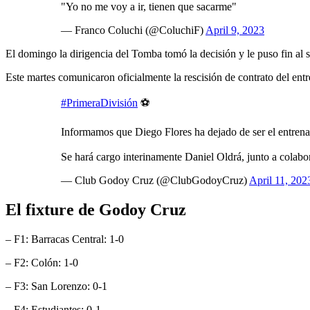
"Yo no me voy a ir, tienen que sacarme"
— Franco Coluchi (@ColuchiF)
April 9, 2023
El domingo la dirigencia del Tomba tomó la decisión y le puso fin a
Este martes comunicaron oficialmente la rescisión de contrato del en
#PrimeraDivisión
⚽
Informamos que Diego Flores ha dejado de ser el entrena
Se hará cargo interinamente Daniel Oldrá, junto a colab
— Club Godoy Cruz (@ClubGodoyCruz)
April 11, 202
El fixture de Godoy Cruz
– F1: Barracas Central: 1-0
– F2: Colón: 1-0
– F3: San Lorenzo: 0-1
– F4: Estudiantes: 0-1