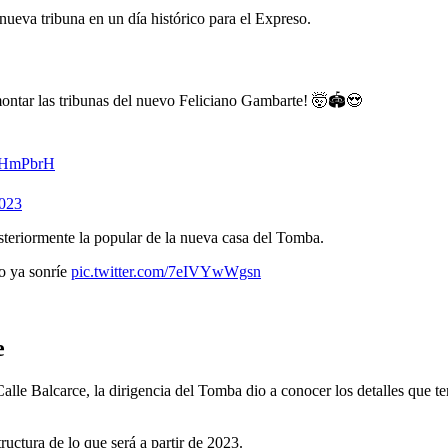
ueva tribuna en un día histórico para el Expreso.
montar las tribunas del nuevo Feliciano Gambarte! 🤯🏟️😍
xFHmPbrH
2023
steriormente la popular de la nueva casa del Tomba.
o ya sonríe
pic.twitter.com/7eIVYwWgsn
e
Calle Balcarce, la dirigencia del Tomba dio a conocer los detalles que 
ructura de lo que será a partir de 2023.