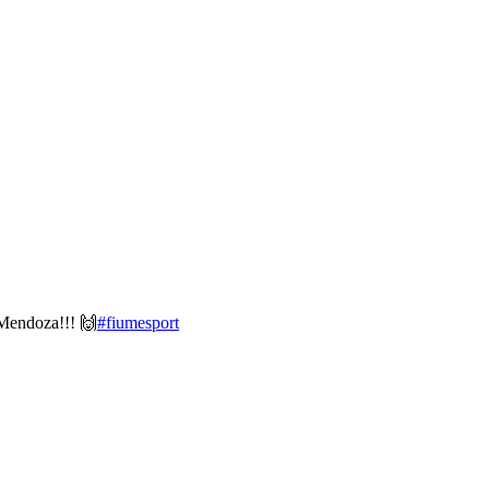
 Mendoza!!! 🙌
#fiumesport