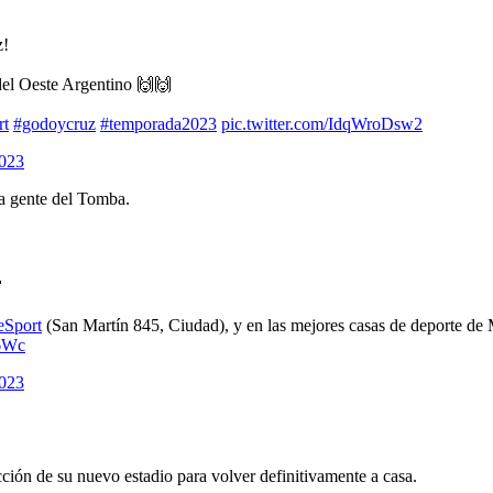
z!
del Oeste Argentino 🙌🙌
rt
#godoycruz
#temporada2023
pic.twitter.com/IdqWroDsw2
2023
la gente del Tomba.

Sport
(San Martín 845, Ciudad), y en las mejores casas de deporte de
s6Wc
2023
ón de su nuevo estadio para volver definitivamente a casa.