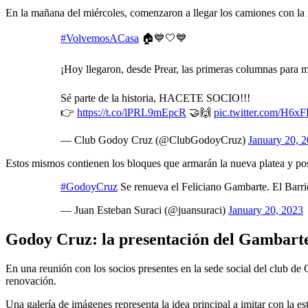
En la mañana del miércoles, comenzaron a llegar los camiones con la n
#VolvemosACasa
🏠💙🤍💙
¡Hoy llegaron, desde Prear, las primeras columnas para 
Sé parte de la historia, HACETE SOCIO!!!
👉
https://t.co/lPRL9mEpcR
🤝🙌
pic.twitter.com/H6
— Club Godoy Cruz (@ClubGodoyCruz)
January 20, 
Estos mismos contienen los bloques que armarán la nueva platea y po
#GodoyCruz
Se renueva el Feliciano Gambarte. El Barri
— Juan Esteban Suraci (@juansuraci)
January 20, 2023
Godoy Cruz: la presentación del Gambart
En una reunión con los socios presentes en la sede social del club de 
renovación.
Una galería de imágenes representa la idea principal a imitar con la est