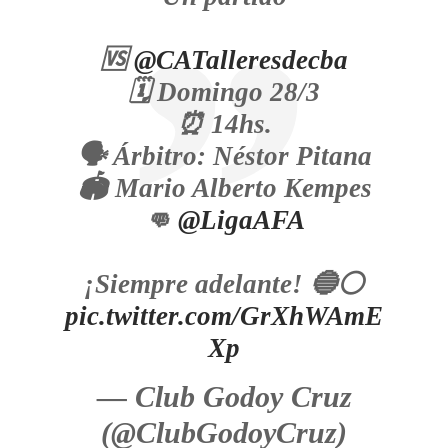
🆚
@CATalleresdecba
🗓 Domingo 28/3
⏰ 14hs.
🗣 Árbitro: Néstor Pitana
🏟 Mario Alberto Kempes
👊
@LigaAFA
¡Siempre adelante! 🔵⚪
pic.twitter.com/GrXhWAmE
Xp
— Club Godoy Cruz
(@ClubGodoyCruz)