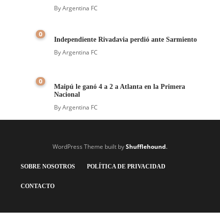
By
Argentina FC
0
Independiente Rivadavia perdió ante Sarmiento
By
Argentina FC
0
Maipú le ganó 4 a 2 a Atlanta en la Primera
Nacional
By
Argentina FC
WordPress Theme built by
Shufflehound
.
SOBRE NOSOTROS
POLÍTICA DE PRIVACIDAD
CONTACTO