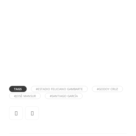
TAGS
#ESTADIO FELICIANO GAMBARTE
#GODOY CRUZ
#JOSÉ MANSUR
#SANTIAGO GARCÍA