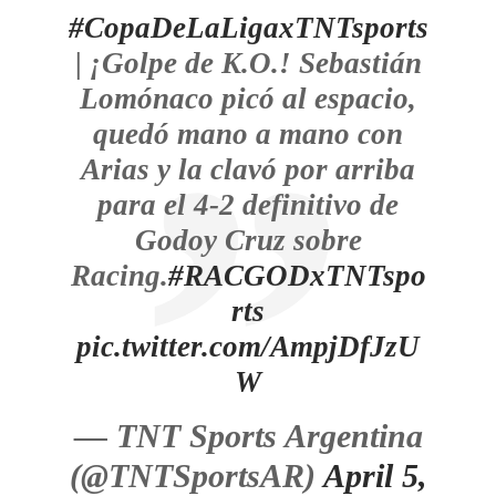
#CopaDeLaLigaxTNTsports
| ¡Golpe de K.O.! Sebastián
Lomónaco picó al espacio,
quedó mano a mano con
Arias y la clavó por arriba
para el 4-2 definitivo de
Godoy Cruz sobre
Racing.
#RACGODxTNTspo
rts
pic.twitter.com/AmpjDfJzU
W
— TNT Sports Argentina
(@TNTSportsAR)
April 5,