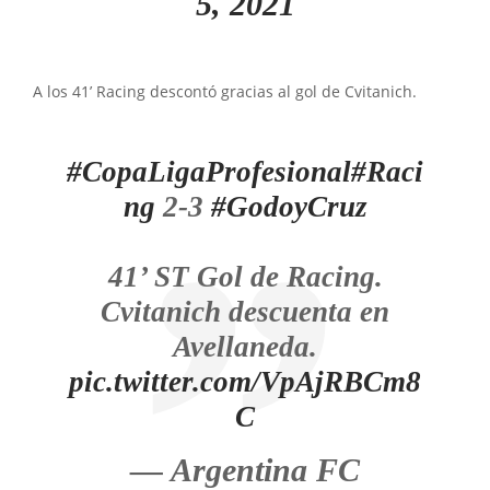
5, 2021
A los 41’ Racing descontó gracias al gol de Cvitanich.
#CopaLigaProfesional
#Raci
ng
2-3
#GodoyCruz
41’ ST Gol de Racing.
Cvitanich descuenta en
Avellaneda.
pic.twitter.com/VpAjRBCm8
C
— Argentina FC