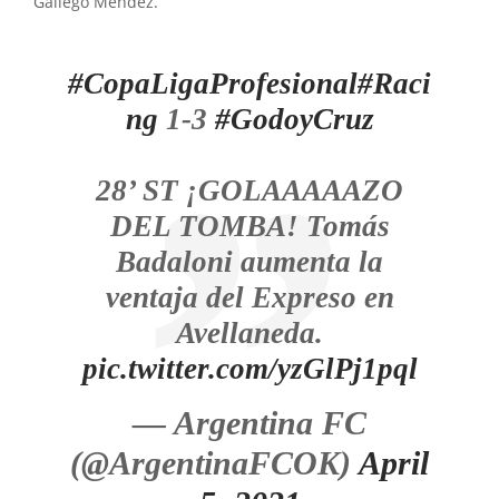
Gallego Méndez.
#CopaLigaProfesional
#Raci
ng
1-3
#GodoyCruz
28’ ST ¡GOLAAAAAZO
DEL TOMBA! Tomás
Badaloni aumenta la
ventaja del Expreso en
Avellaneda.
pic.twitter.com/yzGlPj1pql
— Argentina FC
(@ArgentinaFCOK)
April