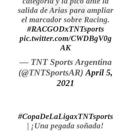
categoría y la picó ante la
salida de Arias para ampliar
el marcador sobre Racing.
#RACGODxTNTsports
pic.twitter.com/CWDBgV0g
AK
— TNT Sports Argentina
(@TNTSportsAR)
April 5,
2021
#CopaDeLaLigaxTNTsports
| ¡Una pegada soñada!