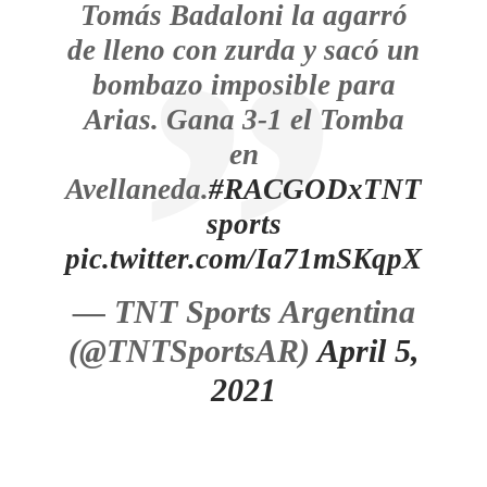
Tomás Badaloni la agarró
de lleno con zurda y sacó un
bombazo imposible para
Arias. Gana 3-1 el Tomba
en
Avellaneda.
#RACGODxTNT
sports
pic.twitter.com/Ia71mSKqpX
— TNT Sports Argentina
(@TNTSportsAR)
April 5,
2021