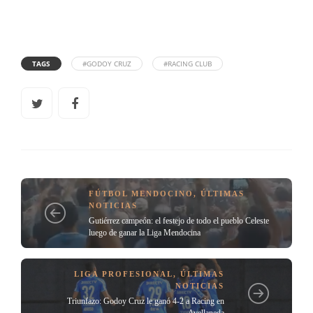
TAGS
#GODOY CRUZ
#RACING CLUB
FÚTBOL MENDOCINO
,
ÚLTIMAS
NOTICIAS
Gutiérrez campeón: el festejo de todo el pueblo Celeste
luego de ganar la Liga Mendocina
LIGA PROFESIONAL
,
ÚLTIMAS
NOTICIAS
Triunfazo: Godoy Cruz le ganó 4-2 a Racing en