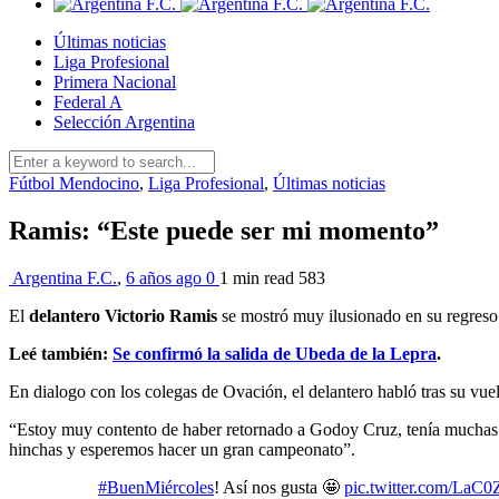
Últimas noticias
Liga Profesional
Primera Nacional
Federal A
Selección Argentina
Fútbol Mendocino
,
Liga Profesional
,
Últimas noticias
Ramis: “Este puede ser mi momento”
Argentina F.C.
,
6 años ago
0
1 min
read
583
El
delantero Victorio Ramis
se mostró muy ilusionado en su regres
Leé también:
Se confirmó la salida de Ubeda de la Lepra
.
En dialogo con los colegas de Ovación, el delantero habló tras su vue
“Estoy muy contento de haber retornado a Godoy Cruz, tenía muchas ga
hinchas y esperemos hacer un gran campeonato”.
#BuenMiércoles
! Así nos gusta 🤩
pic.twitter.com/LaC