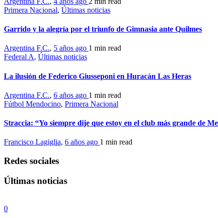
Argentina F.C.
,
4 años ago
2 min
read
Primera Nacional
,
Últimas noticias
Garrido y la alegría por el triunfo de Gimnasia ante Quilmes
Argentina F.C.
,
5 años ago
1 min
read
Federal A
,
Últimas noticias
La ilusión de Federico Giusseponi en Huracán Las Heras
Argentina F.C.
,
6 años ago
1 min
read
Fútbol Mendocino
,
Primera Nacional
Straccia: “Yo siempre dije que estoy en el club más grande de 
Francisco Lagiglia
,
6 años ago
1 min
read
Redes sociales
Últimas noticias
0