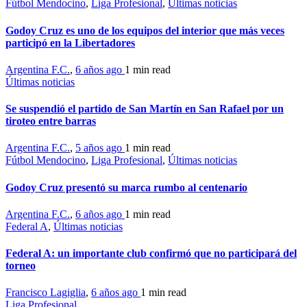
Fútbol Mendocino
,
Liga Profesional
,
Últimas noticias
Godoy Cruz es uno de los equipos del interior que más veces
participó en la Libertadores
Argentina F.C.
,
6 años ago
1 min
read
Últimas noticias
Se suspendió el partido de San Martín en San Rafael por un
tiroteo entre barras
Argentina F.C.
,
5 años ago
1 min
read
Fútbol Mendocino
,
Liga Profesional
,
Últimas noticias
Godoy Cruz presentó su marca rumbo al centenario
Argentina F.C.
,
6 años ago
1 min
read
Federal A
,
Últimas noticias
Federal A: un importante club confirmó que no participará del
torneo
Francisco Lagiglia
,
6 años ago
1 min
read
Liga Profesional