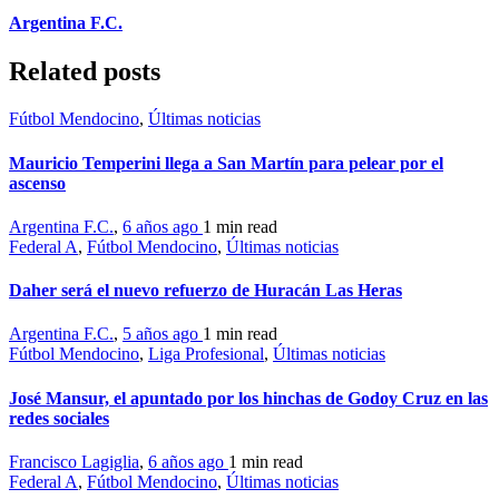
Argentina F.C.
Related posts
Fútbol Mendocino
,
Últimas noticias
Mauricio Temperini llega a San Martín para pelear por el
ascenso
Argentina F.C.
,
6 años ago
1 min
read
Federal A
,
Fútbol Mendocino
,
Últimas noticias
Daher será el nuevo refuerzo de Huracán Las Heras
Argentina F.C.
,
5 años ago
1 min
read
Fútbol Mendocino
,
Liga Profesional
,
Últimas noticias
José Mansur, el apuntado por los hinchas de Godoy Cruz en las
redes sociales
Francisco Lagiglia
,
6 años ago
1 min
read
Federal A
,
Fútbol Mendocino
,
Últimas noticias