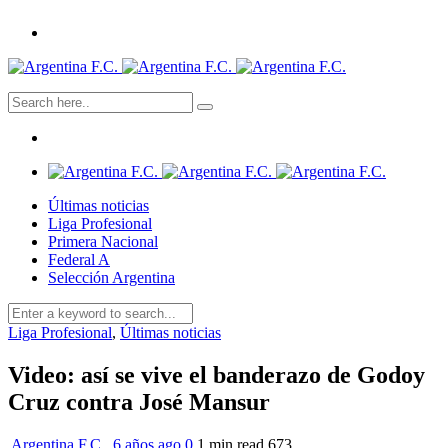
Últimas noticias
Liga Profesional
Primera Nacional
Federal A
Selección Argentina
Liga Profesional
,
Últimas noticias
Video: así se vive el banderazo de Godoy
Cruz contra José Mansur
Argentina F.C.
,
6 años ago
0
1 min
read
673