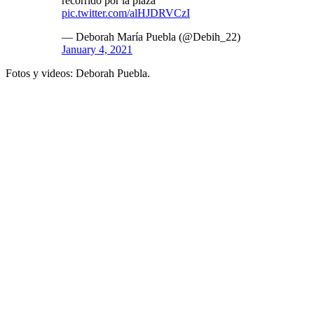
recorrido por la plaza
pic.twitter.com/alHJDRVCzI
— Deborah María Puebla (@Debih_22)
January 4, 2021
Fotos y videos: Deborah Puebla.