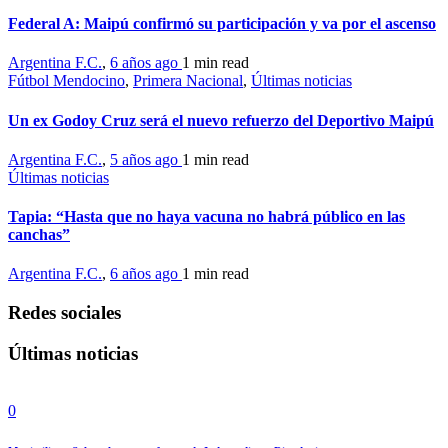
Federal A: Maipú confirmó su participación y va por el ascenso
Argentina F.C.
,
6 años ago
1 min
read
Fútbol Mendocino
,
Primera Nacional
,
Últimas noticias
Un ex Godoy Cruz será el nuevo refuerzo del Deportivo Maipú
Argentina F.C.
,
5 años ago
1 min
read
Últimas noticias
Tapia: “Hasta que no haya vacuna no habrá público en las
canchas”
Argentina F.C.
,
6 años ago
1 min
read
Redes sociales
Últimas noticias
0