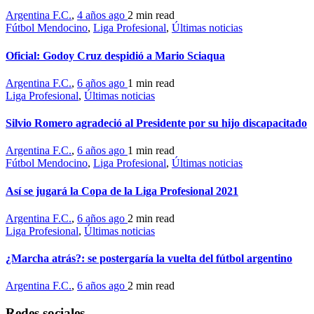
Argentina F.C.
,
4 años ago
2 min
read
Fútbol Mendocino
,
Liga Profesional
,
Últimas noticias
Oficial: Godoy Cruz despidió a Mario Sciaqua
Argentina F.C.
,
6 años ago
1 min
read
Liga Profesional
,
Últimas noticias
Silvio Romero agradeció al Presidente por su hijo discapacitado
Argentina F.C.
,
6 años ago
1 min
read
Fútbol Mendocino
,
Liga Profesional
,
Últimas noticias
Así se jugará la Copa de la Liga Profesional 2021
Argentina F.C.
,
6 años ago
2 min
read
Liga Profesional
,
Últimas noticias
¿Marcha atrás?: se postergaría la vuelta del fútbol argentino
Argentina F.C.
,
6 años ago
2 min
read
Redes sociales