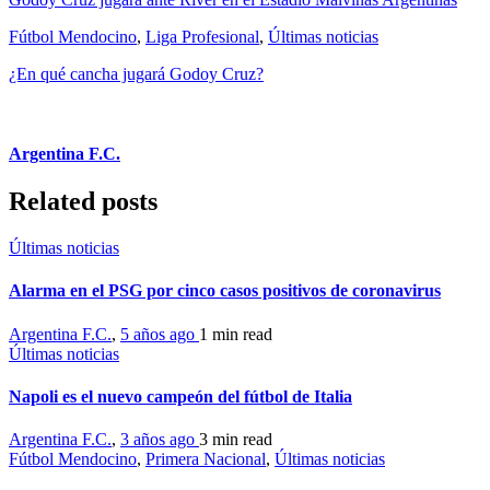
Fútbol Mendocino
,
Liga Profesional
,
Últimas noticias
¿En qué cancha jugará Godoy Cruz?
Argentina F.C.
Related posts
Últimas noticias
Alarma en el PSG por cinco casos positivos de coronavirus
Argentina F.C.
,
5 años ago
1 min
read
Últimas noticias
Napoli es el nuevo campeón del fútbol de Italia
Argentina F.C.
,
3 años ago
3 min
read
Fútbol Mendocino
,
Primera Nacional
,
Últimas noticias