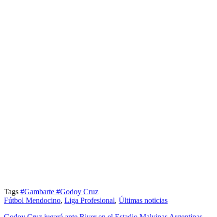
Tags
#Gambarte
#Godoy Cruz
Fútbol Mendocino
,
Liga Profesional
,
Últimas noticias
Godoy Cruz jugará ante River en el Estadio Malvinas Argentinas