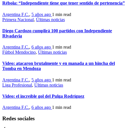
Rébola: “Independiente tiene que tener sentido de pertenencia”
Argentina F.C.
,
5 años ago
1 min
read
Primera Nacional
,
Últimas noticias
Diego Cardozo cumplirá 100 partidos con Independiente
Rivadavia
Argentina F.C.
,
6 años ago
1 min
read
Fútbol Mendocino
,
Últimas noticias
Video: atacaron brutalmente y en manada a un hincha del
Tomba en Mendoza
Argentina F.C.
,
5 años ago
1 min
read
Liga Profesional
,
Últimas noticias
Video: el increíble gol del Pulga Rodríguez
Argentina F.C.
,
6 años ago
1 min
read
Redes sociales