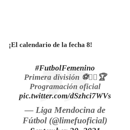
¡El calendario de la fecha 8!
#FutbolFemenino
Primera división ⚽️🏃‍♀️🏆
Programación oficial
pic.twitter.com/dSzhci7WVs
— Liga Mendocina de
Fútbol (@limefuoficial)