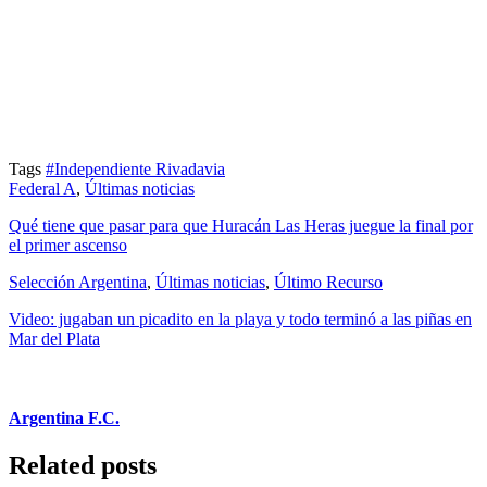
Tags
#Independiente Rivadavia
Federal A
,
Últimas noticias
Qué tiene que pasar para que Huracán Las Heras juegue la final por
el primer ascenso
Selección Argentina
,
Últimas noticias
,
Último Recurso
Video: jugaban un picadito en la playa y todo terminó a las piñas en
Mar del Plata
Argentina F.C.
Related posts