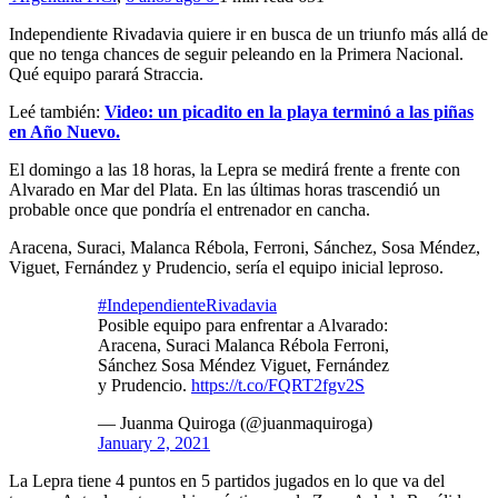
Independiente Rivadavia quiere ir en busca de un triunfo más allá de
que no tenga chances de seguir peleando en la Primera Nacional.
Qué equipo parará Straccia.
Leé también:
Video
: un picadito en la playa terminó a las piñas
en Año Nuevo.
El domingo a las 18 horas, la Lepra se medirá frente a frente con
Alvarado en Mar del Plata. En las últimas horas trascendió un
probable once que pondría el entrenador en cancha.
Aracena, Suraci, Malanca Rébola, Ferroni, Sánchez, Sosa Méndez,
Viguet, Fernández y Prudencio, sería el equipo inicial leproso.
#IndependienteRivadavia
Posible equipo para enfrentar a Alvarado:
Aracena, Suraci Malanca Rébola Ferroni,
Sánchez Sosa Méndez Viguet, Fernández
y Prudencio.
https://t.co/FQRT2fgv2S
— Juanma Quiroga (@juanmaquiroga)
January 2, 2021
La Lepra tiene 4 puntos en 5 partidos jugados en lo que va del