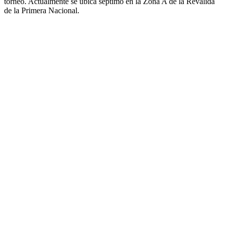
torneo. Actualmente se ubica séptimo en la Zona A de la Reválida
de la Primera Nacional.