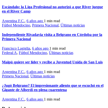
Escándalo: la Liga Profesional no autorizó a que River juegue
en el River Camp
Argentina F.C.
,
6 años ago
1 min
read
Fútbol Mendocino
,
Primera Nacional
,
Últimas noticias
Independiente Rivadavia visita a Belgrano en Córdoba por la
Primera Nacional
Francisco Lagiglia
,
6 años ago
1 min
read
Federal A
,
Fútbol Mendocino
,
Últimas noticias
Maipú quiere ser líder y recibe a Juventud Unida de San Luis
Argentina F.C.
,
6 años ago
1 min
read
Primera Nacional
,
Últimas noticias
¿Jugó Belgrano? El impresionante aliento que se escuchó en el
Gigante de Alberdi en plena cuarentena
Argentina F.C.
,
6 años ago
1 min
read