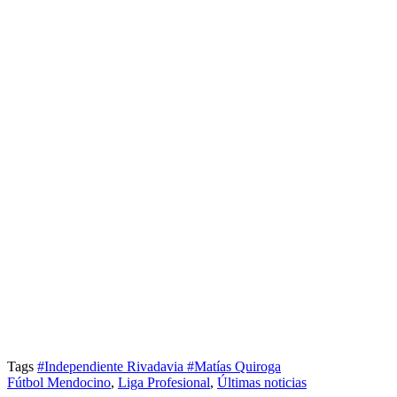
Tags
#Independiente Rivadavia
#Matías Quiroga
Fútbol Mendocino
,
Liga Profesional
,
Últimas noticias