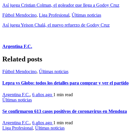
Así juega Cristian Colman, el goleador que llega a Godoy Cruz
Fútbol Mendocino
,
Liga Profesional
,
Últimas noticias
Así juega Yeison Chalá, el nuevo refuerzo de Godoy Cruz
Argentina F.C.
Related posts
Fútbol Mendocino
,
Últimas noticias
Lepra vs Globo: todos los detalles para comprar y ver el partido
Argentina F.C.
,
6 años ago
1 min
read
Últimas noticias
Se confirmaron 613 casos positivos de coronavirus en Mendoza
Argentina F.C.
,
6 años ago
1 min
read
Liga Profesional
,
Últimas noticias