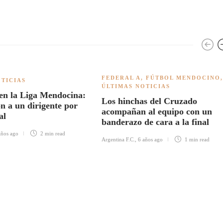
FEDERAL A
,
FÚTBOL MENDOCINO
,
OTICIAS
ÚLTIMAS NOTICIAS
en la Liga Mendocina:
Los hinchas del Cruzado
n a un dirigente por
acompañan al equipo con un
al
banderazo de cara a la final
años ago
2 min
read
Argentina F.C.
,
6 años ago
1 min
read