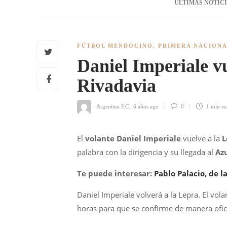
ÚLTIMAS NOTIC
FÚTBOL MENDOCINO
,
PRIMERA NACION
Daniel Imperiale v
Rivadavia
Argentina F.C.
,
6 años ago
0
1 min
re
El
volante Daniel Imperiale
vuelve a la
L
palabra con la dirigencia y su llegada al
Az
Te puede interesar:
Pablo Palacio, de l
Daniel Imperiale volverá a la Lepra. El vola
horas para que se confirme de manera ofici