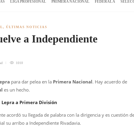
IAS
LIGA PROFESIONAL
PRIMERA NACIONAL
FEDERAL A
SELEC
AL
,
ÚLTIMAS NOTICIAS
uelve a Independiente
ad
1010
epra
para dar pelea en la
Primera Nacional
. Hay acuerdo de
ul
es un hecho.
a Lepra a Primera División
nte acordó su llegada de palabra con la dirigencia y es cuestión d
al su arribo a Independiente Rivadavia.