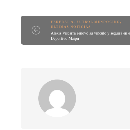
FEDERAL A
,
FÚTBOL MENDOCINO
,
ÚLTIMAS NOTICIAS
Alexis Viscarra renovó su vínculo y seguirá en e
Deportivo Maipú