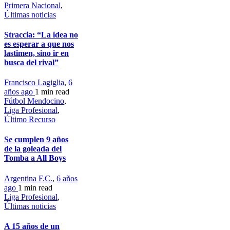
Primera Nacional
,
Últimas noticias
Straccia: “La idea no
es esperar a que nos
lastimen, sino ir en
busca del rival”
Francisco Lagiglia
,
6
años ago
1 min
read
Fútbol Mendocino
,
Liga Profesional
,
Último Recurso
Se cumplen 9 años
de la goleada del
Tomba a All Boys
Argentina F.C.
,
6 años
ago
1 min
read
Liga Profesional
,
Últimas noticias
A 15 años de un