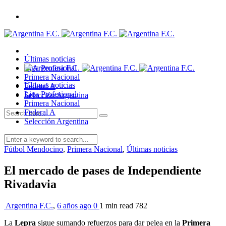
Últimas noticias
Liga Profesional
Primera Nacional
Últimas noticias
Federal A
Liga Profesional
Selección Argentina
Primera Nacional
Federal A
Selección Argentina
Fútbol Mendocino
,
Primera Nacional
,
Últimas noticias
El mercado de pases de Independiente
Rivadavia
Argentina F.C.
,
6 años ago
0
1 min
read
782
La
Lepra
sigue sumando refuerzos para dar pelea en la
Primera