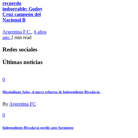
recuerdo
imborrable: Godoy
Cruz campeón del
Nacional B
Argentina F.C.
,
6 años
ago
2 min
read
Redes sociales
Últimas noticias
0
Maximiliano Salas, el nuevo refuerzo de Independiente Rivadavia
By
Argentina FC
0
Independiente Rivadavia perdió ante Sarmiento