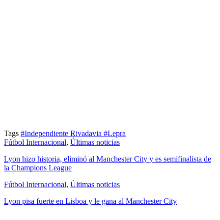
Tags
#Independiente Rivadavia
#Lepra
Fútbol Internacional
,
Últimas noticias
Lyon hizo historia, eliminó al Manchester City y es semifinalista de
la Champions League
Fútbol Internacional
,
Últimas noticias
Lyon pisa fuerte en Lisboa y le gana al Manchester City