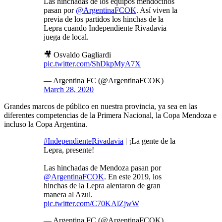
Las hinchadas de los equipos mendocinos
pasan por
@ArgentinaFCOK
. Así viven la
previa de los partidos los hinchas de la
Lepra cuando Independiente Rivadavia
juega de local.
🎥 Osvaldo Gagliardi
pic.twitter.com/ShDkpMyA7X
— Argentina FC (@ArgentinaFCOK)
March 28, 2020
Grandes marcos de público en nuestra provincia, ya sea en las
diferentes competencias de la Primera Nacional, la Copa Mendoza e
incluso la Copa Argentina.
#IndependienteRivadavia
| ¡La gente de la
Lepra, presente!
Las hinchadas de Mendoza pasan por
@ArgentinaFCOK
. En este 2019, los
hinchas de la Lepra alentaron de gran
manera al Azul.
pic.twitter.com/C70KAlZjwW
— Argentina FC (@ArgentinaFCOK)