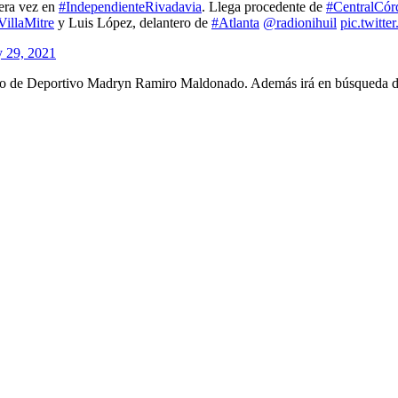
mera vez en
#IndependienteRivadavia
. Llega procedente de
#CentralCór
VillaMitre
y Luis López, delantero de
#Atlanta
@radionihuil
pic.twitt
y 29, 2021
tremo de Deportivo Madryn Ramiro Maldonado. Además irá en búsqueda de