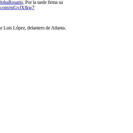
dobaRosario
. Por la tarde firma su
er.com/rnGvJXfkw7
 Luis López, delantero de Atlanta.