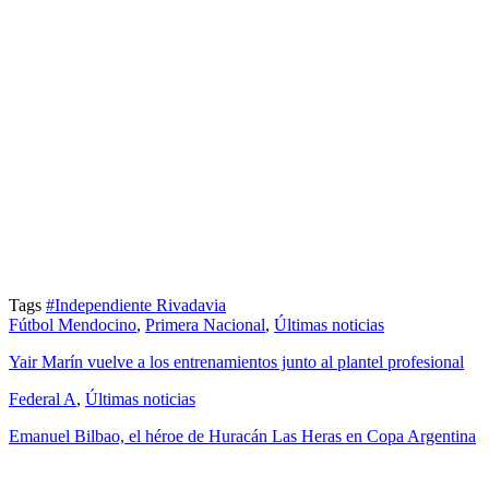
Tags
#Independiente Rivadavia
Fútbol Mendocino
,
Primera Nacional
,
Últimas noticias
Yair Marín vuelve a los entrenamientos junto al plantel profesional
Federal A
,
Últimas noticias
Emanuel Bilbao, el héroe de Huracán Las Heras en Copa Argentina