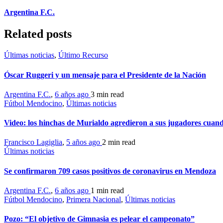
Argentina F.C.
Related posts
Últimas noticias
,
Último Recurso
Óscar Ruggeri y un mensaje para el Presidente de la Nación
Argentina F.C.
,
6 años ago
3 min
read
Fútbol Mendocino
,
Últimas noticias
Video: los hinchas de Murialdo agredieron a sus jugadores cua
Francisco Lagiglia
,
5 años ago
2 min
read
Últimas noticias
Se confirmaron 709 casos positivos de coronavirus en Mendoza
Argentina F.C.
,
6 años ago
1 min
read
Fútbol Mendocino
,
Primera Nacional
,
Últimas noticias
Pozo: “El objetivo de Gimnasia es pelear el campeonato”