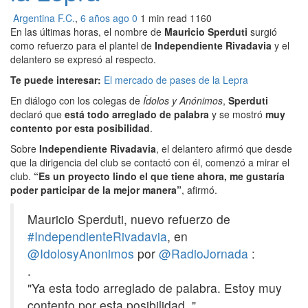
Argentina F.C.
,
6 años ago
0
1 min
read
1160
En las últimas horas, el nombre de
Mauricio Sperduti
surgió
como refuerzo para el plantel de
Independiente Rivadavia
y el
delantero se expresó al respecto.
Te puede interesar:
El mercado de pases de la Lepra
En diálogo con los colegas de
Ídolos y Anónimos
,
Sperduti
declaró que
está todo arreglado de palabra
y se mostró
muy
contento por esta posibilidad
.
Sobre
Independiente Rivadavia
, el delantero afirmó que desde
que la dirigencia del club se contactó con él, comenzó a mirar el
club.
“Es un proyecto lindo el que tiene ahora, me gustaría
poder participar de la mejor manera”
, afirmó.
Mauricio Sperduti, nuevo refuerzo de
#IndependienteRivadavia
, en
@IdolosyAnonimos
por
@RadioJornada
:
.
"Ya esta todo arreglado de palabra. Estoy muy
contento por esta posibilidad. "