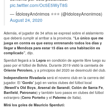
pic.twitter.com/Oc5E5WyT8S
— ÍdolosyAnónimos ⭐⭐⭐ (@IdolosyAnonimos)
August 24, 2020
Además, el jugador de 34 años se expresó sobre el aislamiento
que deberá cumplir al arribar a la provincia.
“Lo único que me
juega en contra es que estoy entrenando todos los días y
llegar a Mendoza para estar 15 días en una habitación es
complicado”
, dijo.
Sperduti llegará a la
Lepra
en condición de agente libre luego su
paso por el fútbol de Bolivia. Durante 2019 vistió la camiseta de
Oriente Petrolero,
y a principios del 2020 se desvinculó del club.
Independiente Rivadavia
será el noveno club en la carrera del
jugador. El
‘Gordo’
jugó en varios clubes del fútbol local
(
Newell’s Old Boys
,
Arsenal de Sarandí
,
Colón de Santa Fe
,
Banfield
,
Patronato
) y también tuvo pasos en clubes del fútbol
extranjero (
Cerro Porteño
y el
Palermo
de Italia).
Mirá los goles de Mauricio Sperduti: