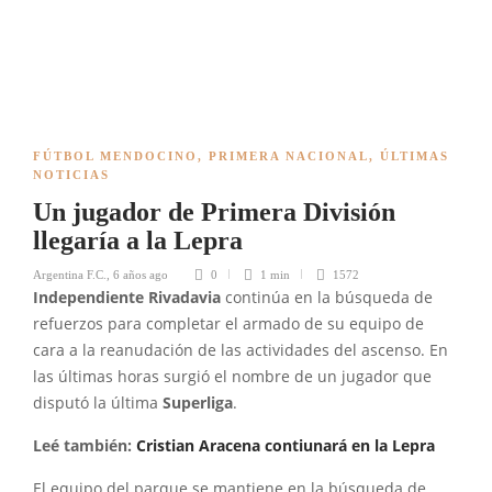
FÚTBOL MENDOCINO
,
PRIMERA NACIONAL
,
ÚLTIMAS
NOTICIAS
Un jugador de Primera División
llegaría a la Lepra
Argentina F.C.
,
6 años ago
0
1 min
1572
Independiente Rivadavia
continúa en la búsqueda de
refuerzos para completar el armado de su equipo de
cara a la reanudación de las actividades del ascenso. En
las últimas horas surgió el nombre de un jugador que
disputó la última
Superliga
.
Leé también:
Cristian Aracena contiunará en la Lepra
El equipo del parque se mantiene en la búsqueda de