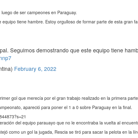
ló luego de ser campeones en Paraguay.
equipo tiene hambre. Estoy orgulloso de formar parte de esta gran fam
rupal. Seguimos demostrando que este equipo tiene hambr
mmnp7
ntina)
February 6, 2022
primer gol que merecía por el gran trabajo realizado en la primera parte
ampeonato, apareció para poner el 1 a 0 sobre Paraguay en la final.
79844873?s=21
eración del equipo parauayo que no le encontraba la vuelta al encuent
ejó como un gol la jugada, Rescia se tiró para sacar la pelota en la lín