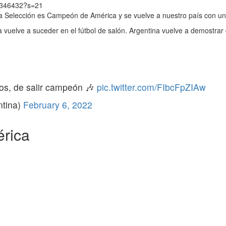
83346432?s=21
la Selección es Campeón de América y se vuelve a nuestro país con un
a vuelve a suceder en el fútbol de salón. Argentina vuelve a demostrar 
ros, de salir campeón 🎶
pic.twitter.com/FIbcFpZIAw
ntina)
February 6, 2022
érica