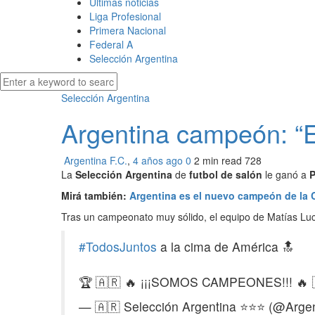
Últimas noticias
Liga Profesional
Primera Nacional
Federal A
Selección Argentina
Selección Argentina
Argentina campeón: “
Argentina F.C.
,
4 años ago
0
2 min
read
728
La
Selección Argentina
de
futbol de salón
le ganó a
P
Mirá también:
Argentina es el nuevo campeón de la
Tras un campeonato muy sólido, el equipo de Matías Lucu
#TodosJuntos
a la cima de América 🔝
🏆 🇦🇷 🔥 ¡¡¡SOMOS CAMPEONES!!! 🔥 
— 🇦🇷 Selección Argentina ⭐⭐⭐ (@Arge