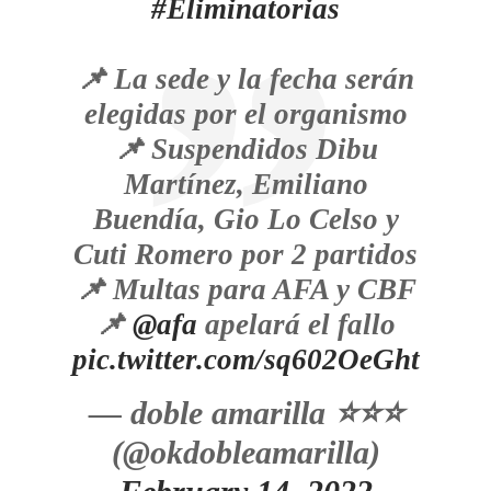
#Eliminatorias
📌 La sede y la fecha serán
elegidas por el organismo
📌 Suspendidos Dibu
Martínez, Emiliano
Buendía, Gio Lo Celso y
Cuti Romero por 2 partidos
📌 Multas para AFA y CBF
📌
@afa
apelará el fallo
pic.twitter.com/sq602OeGht
— doble amarilla ⭐️⭐️⭐️
(@okdobleamarilla)