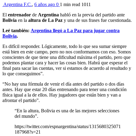
Argentina F.C.
,
6 años ago
0
1 min
read
1011
El
entrenador
de
Argentina
habló en la previa del partido ante
Bolivia
en la
altura de La Paz
y una de sus frases fue cuestionada.
Leé también:
Argentina llegó a La Paz para jugar contra
Bolivia
.
Es difícil responder. Lógicamente, todo lo que sea sumar siempre
está bien en este campo, pero no nos conformamos con eso. Somos
conscientes de que tiene una dificultad máxima el partido, pero que
podemos plantar cara y hacer las cosas bien. Habrá que esperar el
final para sacar las cuentas, ver si estamos de acuerdo al resultado y
lo que conseguimos”.
“No hay una fórmula de venir el día antes del partido o dos días
antes. Hay que estar 20 días entrenando para tener una condición
física igual a la de ellos. Hay jugadores que están bien y van a
afrontar el partido”.
“En la altura, Bolivia es una de las mejores selecciones
del mundo”.
https://twitter.com/espnargentina/status/1315680325071
187968?s=21