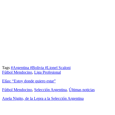
Tags
#Argentina
#Bolivia
#Lionel Scaloni
Fútbol Mendocino
,
Liga Profesional
Elías: “Estoy donde quiero estar”
Fútbol Mendocino
,
Selección Argentina
,
Últimas noticias
Anela Nigito, de la Lepra a la Selección Argentina