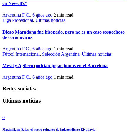
en Newell’s”
Argentina F.C.
,
6 años ago
2 min
read
Liga Profesional
,
Últimas noticias
Diego Maradona fue hisopado, pero no es un caso sospechoso
de coronavirus
Argentina F.C.
,
6 años ago
1 min
read
Fútbol Internacional
,
Selección Argentina
,
Últimas noticias
Messi y Agüero podrían jugar juntos en el Barcelona
Argentina F.C.
,
6 años ago
1 min
read
Redes sociales
Últimas noticias
0
Maximiliano Salas, el nuevo refuerzo de Independiente Rivadavia