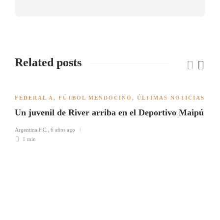
Related posts
FEDERAL A
,
FÚTBOL MENDOCINO
,
ÚLTIMAS NOTICIAS
Un juvenil de River arriba en el Deportivo Maipú
Argentina F.C.
,
6 años ago
1 min