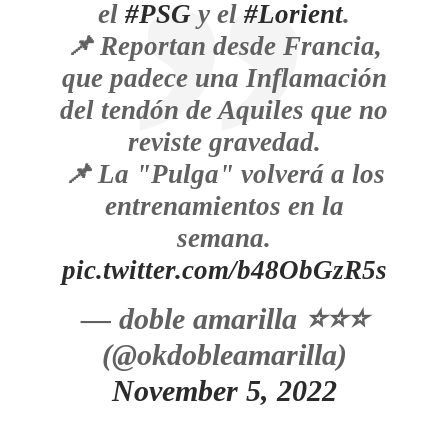
el
#PSG
y el
#Lorient
.
📌 Reportan desde Francia,
que padece una Inflamación
del tendón de Aquiles que no
reviste gravedad.
📌 La "Pulga" volverá a los
entrenamientos en la
semana.
pic.twitter.com/b48ObGzR5s
— doble amarilla ⭐️⭐️⭐️
(@okdobleamarilla)
November 5, 2022