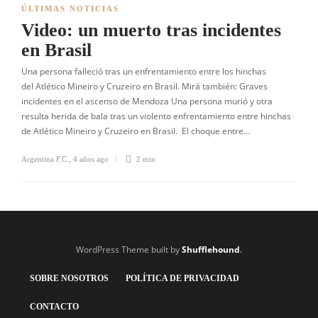
ÚLTIMAS NOTICIAS
Video: un muerto tras incidentes
en Brasil
Una persona falleció tras un enfrentamiento entre los hinchas
del Atlético Mineiro y Cruzeiro en Brasil. Mirá también: Graves
incidentes en el ascenso de Mendoza Una persona murió y otra
resulta herida de bala tras un violento enfrentamiento entre hinchas
de Atlético Mineiro y Cruzeiro en Brasil. El choque entre…
Argentina F.C.
,
4 años ago
2 min
WordPress Theme built by
Shufflehound
.
SOBRE NOSOTROS
POLÍTICA DE PRIVACIDAD
CONTACTO