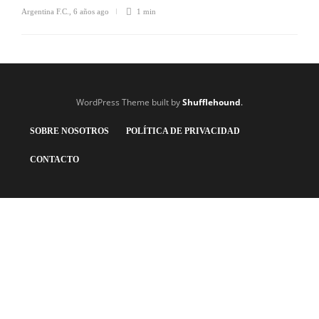
Argentina F.C.
,
6 años ago
1 min
WordPress Theme built by
Shufflehound
.
SOBRE NOSOTROS
POLÍTICA DE PRIVACIDAD
CONTACTO