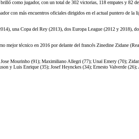
rilló como jugador, con un total de 302 victorias, 118 empates y 82 de
dor con más encuentros oficiales dirigidos en el actual puntero de la li
3/2014), una Copa del Rey (2013), dos Europa League (2012 y 2018), 
 mejor técnico en 2016 por delante del francés Zinedine Zidane (Real 
 Jose Mourinho (91); Maximiliano Allegri (77); Unaï Emery (70); Zidan
guson y Luis Enrique (35); Josef Heynckes (34); Ernesto Valverde (26)