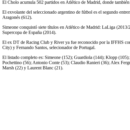
El Cholo acumula 502 partidos en Atlético de Madrid, donde también b
El exvolante del seleccionado argentino de fútbol es el segundo entrena
Aragonés (612).
Simeone conquistó siete títulos en Atlético de Madrid: LaLiga (201
Supercopa de España (2014).
El ex DT de Racing Club y River ya fue reconocido por la IFFHS como
City) y Fernando Santos, selecionador de Portugal.
El listado completo es: Simeone (152); Guardiola (144); Klopp (105);
Pochettino (56); Antonio Conte (53); Claudio Ranieri (36); Alex Fer
Marsh (22) y Laurent Blanc (21).