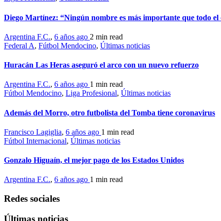
Diego Martínez: “Ningún nombre es más importante que todo el
Argentina F.C.
,
6 años ago
2 min
read
Federal A
,
Fútbol Mendocino
,
Últimas noticias
Huracán Las Heras aseguró el arco con un nuevo refuerzo
Argentina F.C.
,
6 años ago
1 min
read
Fútbol Mendocino
,
Liga Profesional
,
Últimas noticias
Además del Morro, otro futbolista del Tomba tiene coronavirus
Francisco Lagiglia
,
6 años ago
1 min
read
Fútbol Internacional
,
Últimas noticias
Gonzalo Higuaín, el mejor pago de los Estados Unidos
Argentina F.C.
,
6 años ago
1 min
read
Redes sociales
Últimas noticias