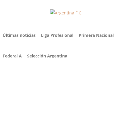
Últimas noticias
Liga Profesional
Primera Nacional
Federal A
Selección Argentina
GIMNASIA
GIMNASIA
GIMNASIA
Porretta:
Fernando
Gimnasia y
“Faltan
Porretta:
la salida de
muchas
“Vamos a
Luca
cosas para
jugar el
Marcogius
que
clásico en
eppe
Gimnasia
el
Tras el anuncio de