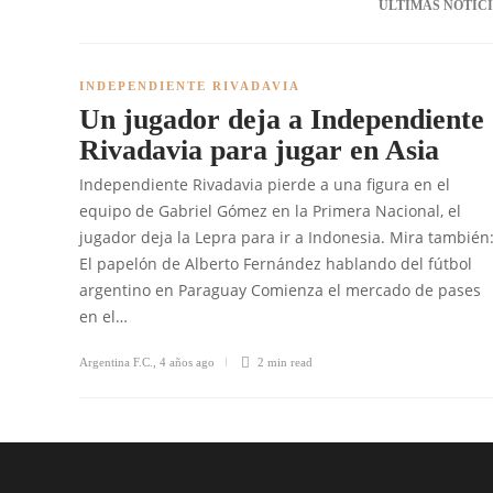
ÚLTIMAS NOTIC
INDEPENDIENTE RIVADAVIA
Un jugador deja a Independiente
Rivadavia para jugar en Asia
Independiente Rivadavia pierde a una figura en el
equipo de Gabriel Gómez en la Primera Nacional, el
jugador deja la Lepra para ir a Indonesia. Mira también
El papelón de Alberto Fernández hablando del fútbol
argentino en Paraguay Comienza el mercado de pases
en el…
Argentina F.C.
,
4 años ago
2 min
read