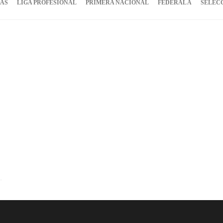
IAS
LIGA PROFESIONAL
PRIMERA NACIONAL
FEDERAL A
SELEC
: