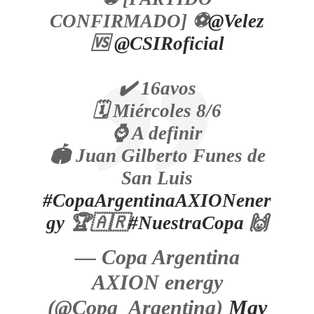
CONFIRMADO] ⚽
@Velez
🆚
@CSIRoficial
✔️ 16avos
🗓️ Miércoles 8/6
⌚ A definir
🏟️ Juan Gilberto Funes de
San Luis
#CopaArgentinaAXIONener
gy
🏆🇦🇷
#NuestraCopa
🙌
— Copa Argentina
AXION energy
(@Copa_Argentina)
May