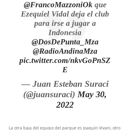
@FrancoMazzoniOk
que
Ezequiel Vidal deja el club
para irse a jugar a
Indonesia
@DosDePunta_Mza
@RadioAndinaMza
pic.twitter.com/nkvGoPnSZ
E
— Juan Esteban Suraci
(@juansuraci)
May 30,
2022
La otra baja del equipo del parque es Joaquín Vivani, otro