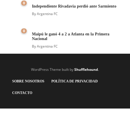
0
Independiente Rivadavia perdió ante Sarmiento
By
Argentina FC
0
Maipú le ganó 4 a 2 a Atlanta en la Primera
Nacional
By
Argentina FC
WordPress Theme built by
Shufflehound
.
SOBRE NOSOTROS
POLÍTICA DE PRIVACIDAD
CONTACTO