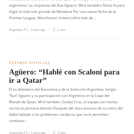
argentinos. La respuesta del Kun Agüero. Mira también: Flavio Azzaro
eligió al club más grande de Mendoza Por una nueva fecha de la
Premier League, Manchester United sufrió más de…
Argentina F.C.
,
4 años ago
2 min
ÚLTIMAS NOTICIAS
Agüero: “Hablé con Scaloni para
ir a Qatar”
El ex delantero del Barcelona y de la Selección Argentina, Sergio
“Kun” Agüero y su participación con Argentina en la Copa del
Mundo de Qatar. Mirá también: Godoy Cruz, el equipo con menos
socios en primera división Después del duro anuncio de su retiro del
fútbol debido a los problemas cardíacos que no le permitían
continuar…
Argentina F.C.
,
4 años ago
3 min