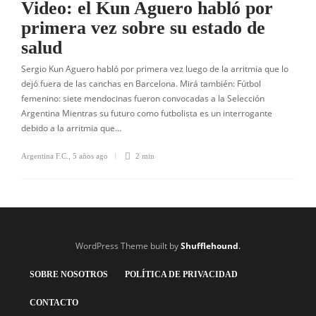
Video: el Kun Aguero habló por
primera vez sobre su estado de
salud
Sergio Kun Aguero habló por primera vez luego de la arritmia que lo
dejó fuera de las canchas en Barcelona. Mirá también: Fútbol
femenino: siete mendocinas fueron convocadas a la Selección
Argentina Mientras su futuro como futbolista es un interrogante
debido a la arritmia que…
Argentina F.C.
,
5 años ago
2 min
WordPress Theme built by
Shufflehound
.
SOBRE NOSOTROS
POLÍTICA DE PRIVACIDAD
CONTACTO