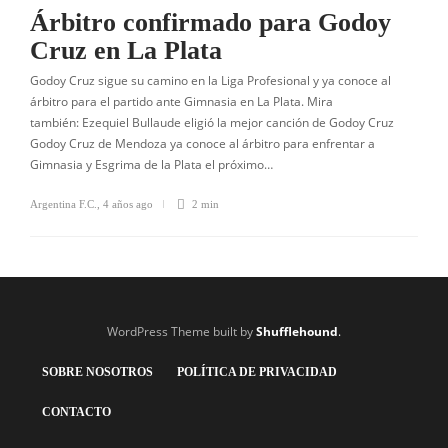
Árbitro confirmado para Godoy
Cruz en La Plata
Godoy Cruz sigue su camino en la Liga Profesional y ya conoce al
árbitro para el partido ante Gimnasia en La Plata. Mira
también: Ezequiel Bullaude eligió la mejor canción de Godoy Cruz
Godoy Cruz de Mendoza ya conoce al árbitro para enfrentar a
Gimnasia y Esgrima de la Plata el próximo…
Argentina F.C.
,
4 años ago
2 min
WordPress Theme built by
Shufflehound
.
SOBRE NOSOTROS
POLÍTICA DE PRIVACIDAD
CONTACTO