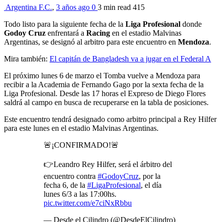
Argentina F.C.
,
3 años ago
0
3 min
read
415
Todo listo para la siguiente fecha de la
Liga Profesional
donde
Godoy Cruz
enfrentará a
Racing
en el estadio Malvinas
Argentinas, se designó al arbitro para este encuentro en
Mendoza
.
Mira también:
El capitán de Bangladesh va a jugar en el Federal A
El próximo lunes 6 de marzo el Tomba vuelve a Mendoza para
recibir a la Academia de Fernando Gago por la sexta fecha de la
Liga Profesional. Desde las 17 horas el Expreso de Diego Flores
saldrá al campo en busca de recuperarse en la tabla de posiciones.
Este encuentro tendrá designado como arbitro principal a Rey Hilfer
para este lunes en el estadio Malvinas Argentinas.
🚨¡CONFIRMADO!🚨
👉Leandro Rey Hilfer, será el árbitro del
encuentro contra
#GodoyCruz
, por la
fecha 6, de la
#LigaProfesional
, el día
lunes 6/3 a las 17:00hs.
pic.twitter.com/e7ciNxRbbu
— Desde el Cilindro (@DesdeElCilindro)