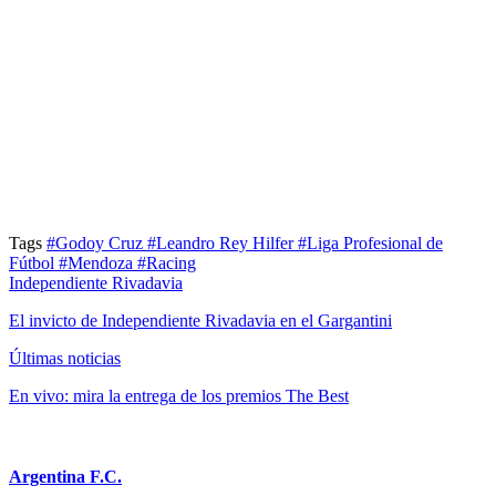
Tags
#Godoy Cruz
#Leandro Rey Hilfer
#Liga Profesional de
Fútbol
#Mendoza
#Racing
Independiente Rivadavia
El invicto de Independiente Rivadavia en el Gargantini
Últimas noticias
En vivo: mira la entrega de los premios The Best
Argentina F.C.