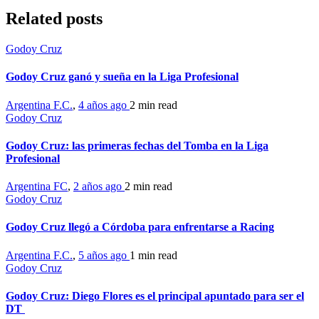
Related posts
Godoy Cruz
Godoy Cruz ganó y sueña en la Liga Profesional
Argentina F.C.
,
4 años ago
2 min
read
Godoy Cruz
Godoy Cruz: las primeras fechas del Tomba en la Liga
Profesional
Argentina FC
,
2 años ago
2 min
read
Godoy Cruz
Godoy Cruz llegó a Córdoba para enfrentarse a Racing
Argentina F.C.
,
5 años ago
1 min
read
Godoy Cruz
Godoy Cruz: Diego Flores es el principal apuntado para ser el
DT