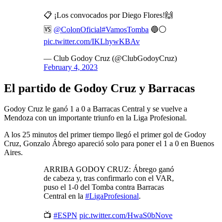
📋 ¡Los convocados por Diego Flores!🙌
🆚
@ColonOficial
#VamosTomba
🔵⚪
pic.twitter.com/IKLhywKBAv
— Club Godoy Cruz (@ClubGodoyCruz)
February 4, 2023
El partido de Godoy Cruz y Barracas
Godoy Cruz le ganó 1 a 0 a Barracas Central y se vuelve a
Mendoza con un importante triunfo en la Liga Profesional.
A los 25 minutos del primer tiempo llegó el primer gol de Godoy
Cruz, Gonzalo Ábrego apareció solo para poner el 1 a 0 en Buenos
Aires.
ARRIBA GODOY CRUZ: Ábrego ganó
de cabeza y, tras confirmarlo con el VAR,
puso el 1-0 del Tomba contra Barracas
Central en la
#LigaProfesional
.
📺
#ESPN
pic.twitter.com/HwaS0bNove