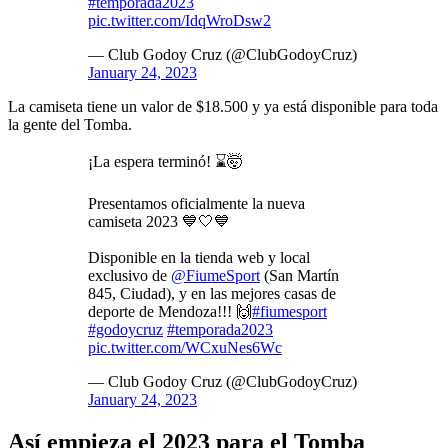
#temporada2023
pic.twitter.com/IdqWroDsw2
— Club Godoy Cruz (@ClubGodoyCruz)
January 24, 2023
La camiseta tiene un valor de $18.500 y ya está disponible para toda
la gente del Tomba.
¡La espera terminó! ⌛🤯
Presentamos oficialmente la nueva
camiseta 2023 💙🤍💙
Disponible en la tienda web y local
exclusivo de
@FiumeSport
(San Martín
845, Ciudad), y en las mejores casas de
deporte de Mendoza!!! 🙌
#fiumesport
#godoycruz
#temporada2023
pic.twitter.com/WCxuNes6Wc
— Club Godoy Cruz (@ClubGodoyCruz)
January 24, 2023
Así empieza el 2023 para el Tomba