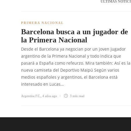
ÚLTIMAS NOTIC
PRIMERA NACIONAL
Barcelona busca a un jugador de
la Primera Nacional
Desde el Barcelona ya negocian por un joven jugador
argentino de la Primera Nacional y todo indica que
pasará a España como refeurzo. Mira también: Así es la
nueva camiseta del Deportivo Maipú Según varios
medios españoles y argentinos, el Barcelona está
interesado en Lucas…
Argentina F.C.
,
4 años ago
3 min
read