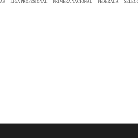
IAS
LIGA PROFESIONAL
PRIMERA NACIONAL
FEDERAL A
SELEC