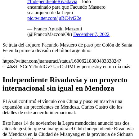
#IndependienteRivadavia
| Todo
encaminado para que Facundo Masuero
sea arquero de la Lepra.
pic.twitter.com/juRC4vi22e
— Franco Agustin Mazzoni
(@FrancoMazzoniOk)
December 7, 2022
Se trata del arquero Facundo Masuero de paso por Colón de Santa
Fe en la primera división del fútbol argentino.
https://twitter.com/juansuraci/status/1600621838048333824?
s=46&t=SCdY2bubIGv7f-acOsDMLw pero estoy en un día más
Independiente Rivadavia y un proyecto
internacional sin igual en Mendoza
El Azul confirmó el vínculo con China y puso en marcha una
expansión sin precedentes en Mendoza, Carlos Castro dio los
detalles de este acuerdo internacional.
Este lunes 14 de noviembre la Lepra mendocina anunció tras dos
años de gestión que se inaugurará el Club Independiente Rivadavia
de Mendoza en la Ciudad de Mianyang en la provincia de Sichuan