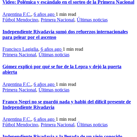
Video: Polémica y escándalo en el sorteo de la Primera Nacional
Argentina F.C.
,
6 años ago
1 min
read
Fútbol Mendocino
,
Primera Nacional
,
Últimas noticias
Independiente Rivadavia sumó dos refuerzos internacionales
para pelear por el ascenso
Francisco Lagiglia
,
6 años ago
1 min
read
Primera Nacional
,
Últimas noticias
Gómez explicó por qué se fue de la Lepra y dejó la puerta
abierta
Argentina F.C.
,
6 años ago
1 min
read
Primera Nacional
,
Últimas noticias
Franco Negri no se guardó nada y habló del difícil presente de
Independiente Rivadavia
Argentina F.C.
,
6 años ago
1 min
read
Fútbol Mendocino
,
Primera Nacional
,
Últimas noticias
Independiente Rivadavia y la llegada de un viejo conocido