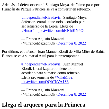
Además, el defensor central Santiago Moya, de último paso por
Huracán de Parque Patricios se va a convertir en refuerzo.
#IndependienteRivadavia
| Santiago Moya,
defensor central, tiene todo acordado para
ser refuerzo de la Lepra. Llega de
#Huracán
.
pic.twitter.com/hKNhtKN6Oe
— Franco Agustin Mazzoni
(@FrancoMazzoniOk)
December 8, 2022
Por último, el defensor Juan Manuel Elordi de Villa Mitre de Bahía
Blanca se va a sumar al Azul para la pretemporada.
#IndependienteRivadavia
| Juan Manuel
Elordi, lateral izquierdo, tiene todo
acordado para sumarse como refuerzo.
Llega proveniente de
#VillaMitre
.
pic.twitter.com/QQbTbVA1S8
— Franco Agustin Mazzoni
(@FrancoMazzoniOk)
December 8, 2022
Llega el arquero para la Primera