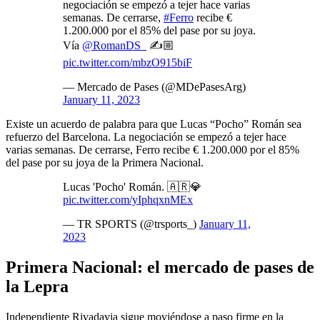
negociación se empezó a tejer hace varias
semanas. De cerrarse,
#Ferro
recibe €
1.200.000 por el 85% del pase por su joya.
Vía
@RomanDS_
✍️🏼
pic.twitter.com/mbzO915biF
— Mercado de Pases (@MDePasesArg)
January 11, 2023
Existe un acuerdo de palabra para que Lucas “Pocho” Román sea
refuerzo del Barcelona. La negociación se empezó a tejer hace
varias semanas. De cerrarse, Ferro recibe € 1.200.000 por el 85%
del pase por su joya de la Primera Nacional.
Lucas 'Pocho' Román. 🇦🇷💎
pic.twitter.com/yIphqxnMEx
— TR SPORTS (@trsports_)
January 11,
2023
Primera Nacional: el mercado de pases de
la Lepra
Independiente Rivadavia sigue moviéndose a paso firme en la