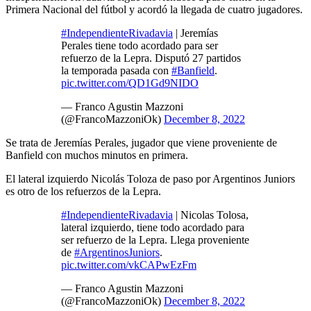
Primera Nacional del fútbol y acordó la llegada de cuatro jugadores.
#IndependienteRivadavia
| Jeremías
Perales tiene todo acordado para ser
refuerzo de la Lepra. Disputó 27 partidos
la temporada pasada con
#Banfield
.
pic.twitter.com/QD1Gd9NIDO
— Franco Agustin Mazzoni
(@FrancoMazzoniOk)
December 8, 2022
Se trata de Jeremías Perales, jugador que viene proveniente de
Banfield con muchos minutos en primera.
El lateral izquierdo Nicolás Toloza de paso por Argentinos Juniors
es otro de los refuerzos de la Lepra.
#IndependienteRivadavia
| Nicolas Tolosa,
lateral izquierdo, tiene todo acordado para
ser refuerzo de la Lepra. Llega proveniente
de
#ArgentinosJuniors
.
pic.twitter.com/vkCAPwEzFm
— Franco Agustin Mazzoni
(@FrancoMazzoniOk)
December 8, 2022