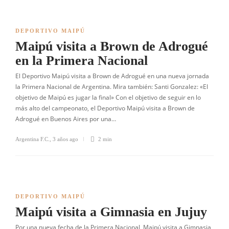
DEPORTIVO MAIPÚ
Maipú visita a Brown de Adrogué
en la Primera Nacional
El Deportivo Maipú visita a Brown de Adrogué en una nueva jornada
la Primera Nacional de Argentina. Mira también: Santi Gonzalez: «El
objetivo de Maipú es jugar la final» Con el objetivo de seguir en lo
más alto del campeonato, el Deportivo Maipú visita a Brown de
Adrogué en Buenos Aires por una…
Argentina F.C.
,
3 años ago
2 min
DEPORTIVO MAIPÚ
Maipú visita a Gimnasia en Jujuy
Por una nueva fecha de la Primera Nacional, Maipú visita a Gimnasia