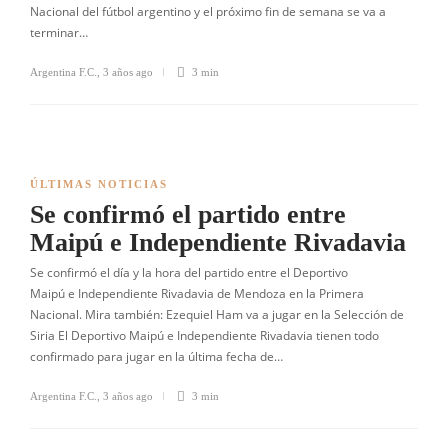
Nacional del fútbol argentino y el próximo fin de semana se va a
terminar…
Argentina F.C.
,
3 años ago
3 min
ÚLTIMAS NOTICIAS
Se confirmó el partido entre
Maipú e Independiente Rivadavia
Se confirmó el día y la hora del partido entre el Deportivo
Maipú e Independiente Rivadavia de Mendoza en la Primera
Nacional. Mira también: Ezequiel Ham va a jugar en la Selección de
Siria El Deportivo Maipú e Independiente Rivadavia tienen todo
confirmado para jugar en la última fecha de…
Argentina F.C.
,
3 años ago
3 min