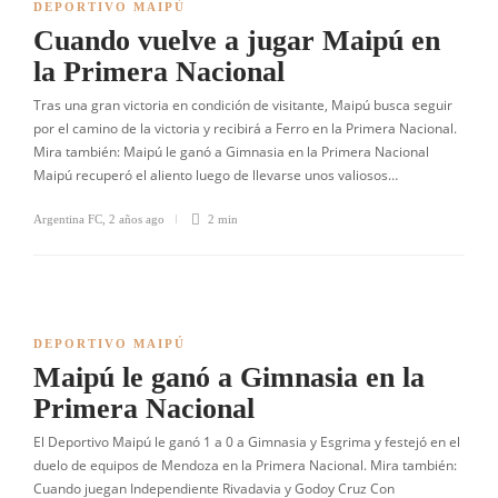
DEPORTIVO MAIPÚ
Cuando vuelve a jugar Maipú en
la Primera Nacional
Tras una gran victoria en condición de visitante, Maipú busca seguir
por el camino de la victoria y recibirá a Ferro en la Primera Nacional.
Mira también: Maipú le ganó a Gimnasia en la Primera Nacional
Maipú recuperó el aliento luego de llevarse unos valiosos…
Argentina FC
,
2 años ago
2 min
DEPORTIVO MAIPÚ
Maipú le ganó a Gimnasia en la
Primera Nacional
El Deportivo Maipú le ganó 1 a 0 a Gimnasia y Esgrima y festejó en el
duelo de equipos de Mendoza en la Primera Nacional. Mira también:
Cuando juegan Independiente Rivadavia y Godoy Cruz Con