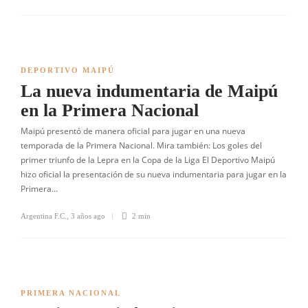
DEPORTIVO MAIPÚ
La nueva indumentaria de Maipú
en la Primera Nacional
Maipú presentó de manera oficial para jugar en una nueva
temporada de la Primera Nacional. Mira también: Los goles del
primer triunfo de la Lepra en la Copa de la Liga El Deportivo Maipú
hizo oficial la presentación de su nueva indumentaria para jugar en la
Primera…
Argentina F.C.
,
3 años ago
2 min
PRIMERA NACIONAL