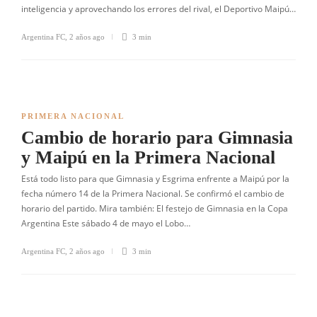
inteligencia y aprovechando los errores del rival, el Deportivo Maipú…
Argentina FC
,
2 años ago
3 min
PRIMERA NACIONAL
Cambio de horario para Gimnasia
y Maipú en la Primera Nacional
Está todo listo para que Gimnasia y Esgrima enfrente a Maipú por la
fecha número 14 de la Primera Nacional. Se confirmó el cambio de
horario del partido. Mira también: El festejo de Gimnasia en la Copa
Argentina Este sábado 4 de mayo el Lobo…
Argentina FC
,
2 años ago
3 min