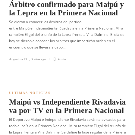
Árbitro confirmado para Maipú y
la Lepra en la Primera Nacional
Se dieron a conocer los árbitros del partido
entre Maipú e Independiente Rivadavia en la Primera Nacional. Mira
también: El gol del triunfo de la Lepra frente a Villa Dalmine El día de
hoy se dieron a conocer los árbitros que impartirán orden en el
encuentro que se llevara a cabo…
Argentina F.C.
,
3 años ago
4 min
ÚLTIMAS NOTICIAS
Maipú vs Independiente Rivadavia
va por TV en la Primera Nacional
El Deportivo Maipú e Independiente Rivadavia serán televisados para
todo el país en la Primera Nacional. Mira también: El gol del triunfo de
la Lepra frente a Villa Dalmine Se define la fase regular de la Primera