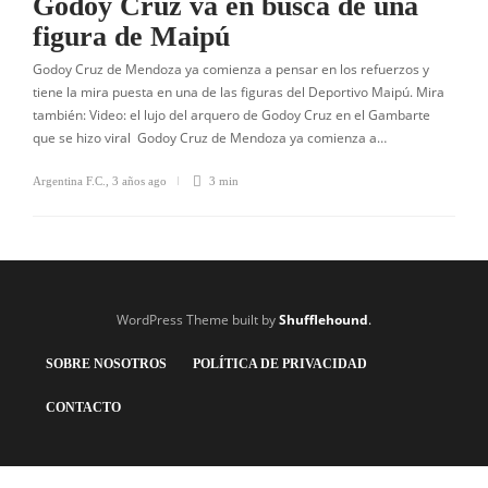
Godoy Cruz va en busca de una
figura de Maipú
Godoy Cruz de Mendoza ya comienza a pensar en los refuerzos y
tiene la mira puesta en una de las figuras del Deportivo Maipú. Mira
también: Video: el lujo del arquero de Godoy Cruz en el Gambarte
que se hizo viral Godoy Cruz de Mendoza ya comienza a…
Argentina F.C.
,
3 años ago
3 min
WordPress Theme built by
Shufflehound
.
SOBRE NOSOTROS
POLÍTICA DE PRIVACIDAD
CONTACTO