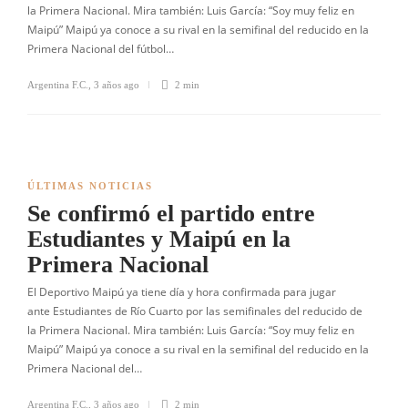
la Primera Nacional. Mira también: Luis García: “Soy muy feliz en
Maipú” Maipú ya conoce a su rival en la semifinal del reducido en la
Primera Nacional del fútbol…
Argentina F.C.
,
3 años ago
2 min
ÚLTIMAS NOTICIAS
Se confirmó el partido entre
Estudiantes y Maipú en la
Primera Nacional
El Deportivo Maipú ya tiene día y hora confirmada para jugar
ante Estudiantes de Río Cuarto por las semifinales del reducido de
la Primera Nacional. Mira también: Luis García: “Soy muy feliz en
Maipú” Maipú ya conoce a su rival en la semifinal del reducido en la
Primera Nacional del…
Argentina F.C.
,
3 años ago
2 min