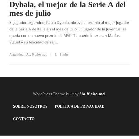
Dybala, el mejor de la Serie A del
mes de julio
El jugador argentino, Paulo Dybala, obtuvo el premio al mejor jugador
de la Serie A de Italia en el mes de julio. El jugador de la Juventus, se
queda con un nuevo premio de MVP. Te puede interesar: Matías
Viguet y su felicidad de ser…
Argentina F.C.
,
6 años ago
1 min
WordPress Theme built by
Shufflehound
.
SOBRE NOSOTROS
POLÍTICA DE PRIVACIDAD
CONTACTO