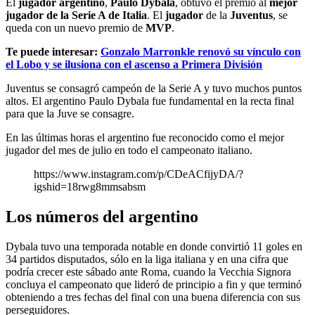
El
jugador argentino
,
Paulo Dybala
, obtuvo el premio al
mejor
jugador de la Serie A de Italia
. El
jugador
de la
Juventus
, se
queda con un nuevo premio de
MVP
.
Te puede interesar:
Gonzalo Marronkle renovó su vínculo con
el Lobo y se ilusiona con el ascenso a Primera División
Juventus se consagró campeón de la Serie A y tuvo muchos puntos
altos. El argentino Paulo Dybala fue fundamental en la recta final
para que la Juve se consagre.
En las últimas horas el argentino fue reconocido como el mejor
jugador del mes de julio en todo el campeonato italiano.
https://www.instagram.com/p/CDeACfijyDA/?
igshid=18rwg8mmsabsm
Los números del argentino
Dybala tuvo una temporada notable en donde convirtió 11 goles en
34 partidos disputados, sólo en la liga italiana y en una cifra que
podría crecer este sábado ante Roma, cuando la Vecchia Signora
concluya el campeonato que lideró de principio a fin y que terminó
obteniendo a tres fechas del final con una buena diferencia con sus
perseguidores.