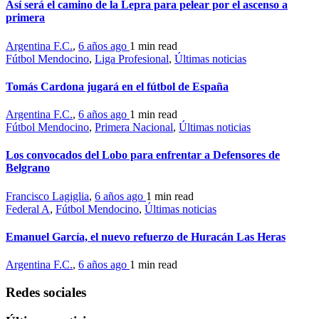
Así será el camino de la Lepra para pelear por el ascenso a
primera
Argentina F.C.
,
6 años ago
1 min
read
Fútbol Mendocino
,
Liga Profesional
,
Últimas noticias
Tomás Cardona jugará en el fútbol de España
Argentina F.C.
,
6 años ago
1 min
read
Fútbol Mendocino
,
Primera Nacional
,
Últimas noticias
Los convocados del Lobo para enfrentar a Defensores de
Belgrano
Francisco Lagiglia
,
6 años ago
1 min
read
Federal A
,
Fútbol Mendocino
,
Últimas noticias
Emanuel García, el nuevo refuerzo de Huracán Las Heras
Argentina F.C.
,
6 años ago
1 min
read
Redes sociales