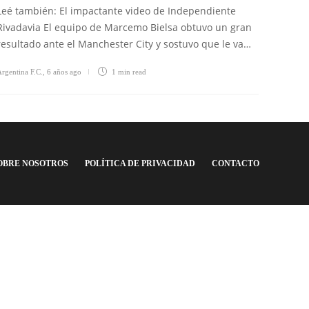
Leé también: El impactante video de Independiente
Rivadavia El equipo de Marcemo Bielsa obtuvo un gran
resultado ante el Manchester City y sostuvo que le va…
rgentina F.C.
,
6 años ago
1 min
read
OBRE NOSOTROS
POLÍTICA DE PRIVACIDAD
CONTACTO