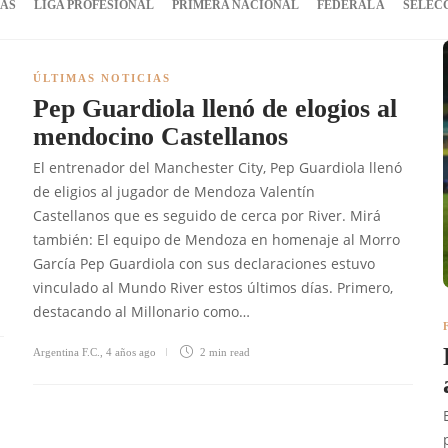
IAS
LIGA PROFESIONAL
PRIMERA NACIONAL
FEDERAL A
SELEC
ÚLTIMAS NOTICIAS
Pep Guardiola llenó de elogios al
mendocino Castellanos
El entrenador del Manchester City, Pep Guardiola llenó
de eligios al jugador de Mendoza Valentín
:
Castellanos que es seguido de cerca por River. Mirá
también: El equipo de Mendoza en homenaje al Morro
García Pep Guardiola con sus declaraciones estuvo
vinculado al Mundo River estos últimos días. Primero,
destacando al Millonario como…
Argentina F.C.
,
4 años ago
2 min
read