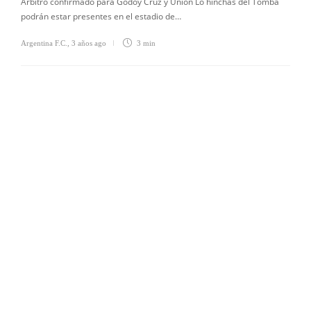
Árbitro confirmado para Godoy Cruz y Unión Lo hinchas del Tomba
podrán estar presentes en el estadio de…
Argentina F.C.
,
3 años ago
3 min