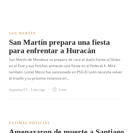
SAN MARTÍN
San Martín prepara una fiesta
para enfrentar a Huracán
San Martín de Mendoza se prepara de cara al duelo frente al Globo
en el Este y sus hinchas armarán una fiesta en el Federal A. Mira
también: Lionel Messi fue sancionado en PSG El León necesita volver
al triunfo y su próxima instancia en…
Argentina F.C.
,
3 años ago
3 min
ÚLTIMAS NOTICIAS
Amenazaron de muerte a Santiago