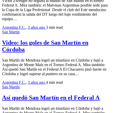
Víctor Zwenger no seguirá al mando de San Martín en el torneo
Federal A. Mira también: el Malvinas Argentinas posible sede para
la Copa de la Liga Profesional Desde el club del Este mendocino
confirmaron la salida del DT luego del bajo rendimiento del
equipo…
Argentina F.C.
,
3 años ago
3 min
read
San Martín
Video: los goles de San Martín en
Córdoba
San Martín de Mendoza logró un triunfazo en Córdoba y bajó a
Argentino de Monte Maíz en el Torneo Federal A. Mira también:
Así quedó San Martín en el Federal A El Chacarero pisó fuerte en
Córdoba y logró superar al puntero en su casa…
Argentina F.C.
,
3 años ago
4 min
read
San Martín
Así quedó San Martín en el Federal A
San Martín de Mendoza logró un triunfazo en Córdoba y bajó a
Argentino de Monte Maíz en el Torneo Federal A. Mira también: