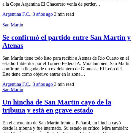
a la Copa Argentina El Chacarero venía de perder…
Argentina F.C.
,
3 años ago
3 min
read
San Martín
Se confirmó el partido entre San Martín y
Atenas
San Martín tiene todo listo para recibir a Atenas de Rio Cuarto en el
estadio Libterdor por el Torneo Federal A. Mira tambien: San Martín
confirmó la llegada de un ex delantero de Gimnasia El León del
Este tiene como objetivo entrar en la zona…
Argentina F.C.
,
3 años ago
3 min
read
San Martín
Un hincha de San Martín cayó de la
tribuna y está en grave estado
En el encuentro de San Martín frente a Peñarol, un hincha cayó
desde la tribuna y fue internado. Su estado es crítico. Mira también: