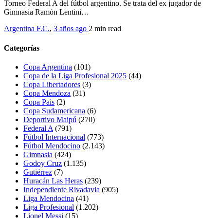
Torneo Federal A del fútbol argentino. Se trata del ex jugador de
Gimnasia Ramón Lentini…
Argentina F.C.
,
3 años ago
2 min
read
Categorías
Copa Argentina
(101)
Copa de la Liga Profesional 2025
(44)
Copa Libertadores
(3)
Copa Mendoza
(31)
Copa País
(2)
Copa Sudamericana
(6)
Deportivo Maipú
(270)
Federal A
(791)
Fútbol Internacional
(773)
Fútbol Mendocino
(2.143)
Gimnasia
(424)
Godoy Cruz
(1.135)
Gutiérrez
(7)
Huracán Las Heras
(239)
Independiente Rivadavia
(905)
Liga Mendocina
(41)
Liga Profesional
(1.202)
Lionel Messi
(15)