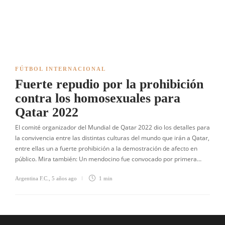
FÚTBOL INTERNACIONAL
Fuerte repudio por la prohibición
contra los homosexuales para
Qatar 2022
El comité organizador del Mundial de Qatar 2022 dio los detalles para
la convivencia entre las distintas culturas del mundo que irán a Qatar,
entre ellas un a fuerte prohibición a la demostración de afecto en
público. Mira también: Un mendocino fue convocado por primera…
Argentina F.C.
,
5 años ago
1 min