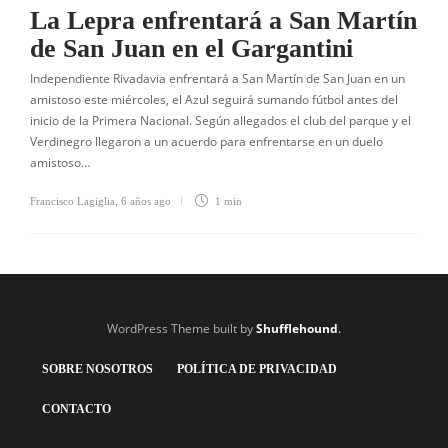
La Lepra enfrentará a San Martín
de San Juan en el Gargantini
Independiente Rivadavia enfrentará a San Martín de San Juan en un
amistoso este miércoles, el Azul seguirá sumando fútbol antes del
inicio de la Primera Nacional. Según allegados el club del parque y el
Verdinegro llegaron a un acuerdo para enfrentarse en un duelo
amistoso…
Francisco Lagiglia
,
6 años ago
1 min
WordPress Theme built by
Shufflehound
.
SOBRE NOSOTROS
POLÍTICA DE PRIVACIDAD
CONTACTO