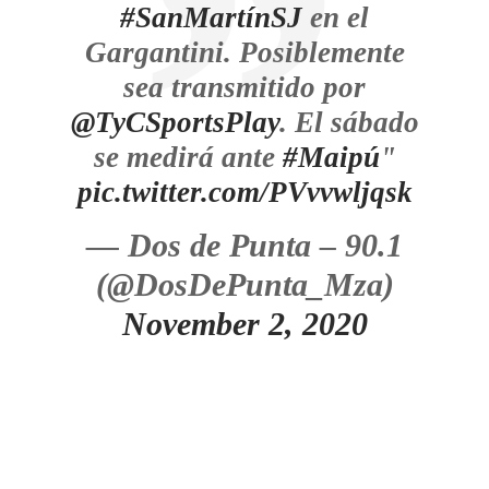
#SanMartínSJ
en el
Gargantini. Posiblemente
sea transmitido por
@TyCSportsPlay
. El sábado
se medirá ante
#Maipú
"
pic.twitter.com/PVvvwljqsk
— Dos de Punta – 90.1
(@DosDePunta_Mza)
November 2, 2020