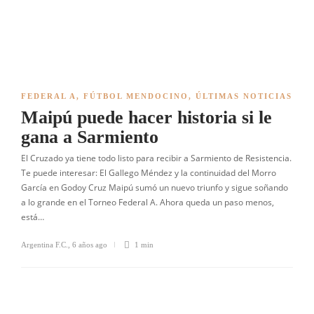
FEDERAL A
,
FÚTBOL MENDOCINO
,
ÚLTIMAS NOTICIAS
Maipú puede hacer historia si le
gana a Sarmiento
El Cruzado ya tiene todo listo para recibir a Sarmiento de Resistencia.
Te puede interesar: El Gallego Méndez y la continuidad del Morro
García en Godoy Cruz Maipú sumó un nuevo triunfo y sigue soñando
a lo grande en el Torneo Federal A. Ahora queda un paso menos,
está…
Argentina F.C.
,
6 años ago
1 min