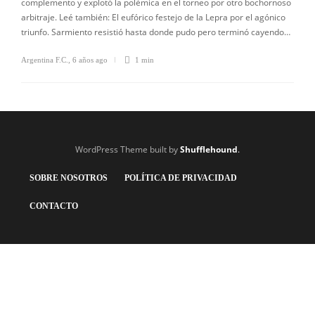
complemento y explotó la polémica en el torneo por otro bochornoso
arbitraje. Leé también: El eufórico festejo de la Lepra por el agónico
triunfo. Sarmiento resistió hasta donde pudo pero terminó cayendo…
Argentina F.C.
,
6 años ago
1 min
WordPress Theme built by
Shufflehound
.
SOBRE NOSOTROS
POLÍTICA DE PRIVACIDAD
CONTACTO