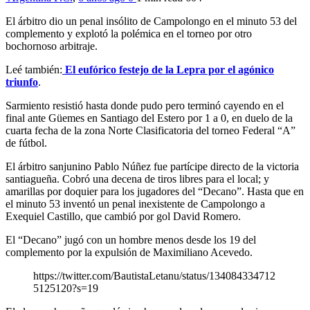
El árbitro dio un penal insólito de Campolongo en el minuto 53 del
complemento y explotó la polémica en el torneo por otro
bochornoso arbitraje.
Leé también:
El eufórico festejo de la Lepra por el agónico
triunfo
.
Sarmiento resistió hasta donde pudo pero terminó cayendo en el
final ante Güemes en Santiago del Estero por 1 a 0, en duelo de la
cuarta fecha de la zona Norte Clasificatoria del torneo Federal “A”
de fútbol.
El árbitro sanjunino Pablo Núñez fue partícipe directo de la victoria
santiagueña. Cobró una decena de tiros libres para el local; y
amarillas por doquier para los jugadores del “Decano”. Hasta que en
el minuto 53 inventó un penal inexistente de Campolongo a
Exequiel Castillo, que cambió por gol David Romero.
El “Decano” jugó con un hombre menos desde los 19 del
complemento por la expulsión de Maximiliano Acevedo.
https://twitter.com/BautistaLetanu/status/134084334712
5125120?s=19