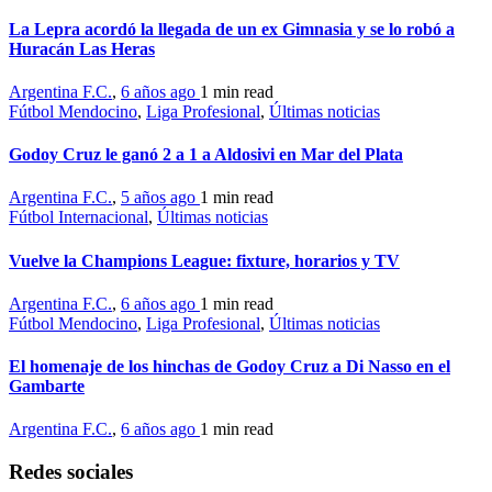
La Lepra acordó la llegada de un ex Gimnasia y se lo robó a
Huracán Las Heras
Argentina F.C.
,
6 años ago
1 min
read
Fútbol Mendocino
,
Liga Profesional
,
Últimas noticias
Godoy Cruz le ganó 2 a 1 a Aldosivi en Mar del Plata
Argentina F.C.
,
5 años ago
1 min
read
Fútbol Internacional
,
Últimas noticias
Vuelve la Champions League: fixture, horarios y TV
Argentina F.C.
,
6 años ago
1 min
read
Fútbol Mendocino
,
Liga Profesional
,
Últimas noticias
El homenaje de los hinchas de Godoy Cruz a Di Nasso en el
Gambarte
Argentina F.C.
,
6 años ago
1 min
read
Redes sociales