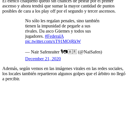
El elenco chaqueño quedó sin chances de pelear por el primer
ascenso y ahora tendrá que sumar la mayor cantidad de puntos
posibles de cara a los play off por el segundo y tercer ascensos.
No sólo les regalan penales, sino también
tienen la impunidad de pegarle a sus
rivales. Da asco Güemes y todos sus
jugadores.
#FederalA
pic.twitter.com/xT91MQjRkW
— Nair Safenraiter 🎙📷🇦🇷 (@NaiSafen)
December 21, 2020
Además, según vemos en las imágenes virales en las redes sociales,
los locales también repartieron algunos golpes que el árbitro no llegó
a percibir.